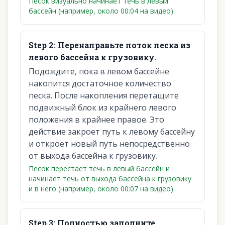
Песок визуально начинает течь в левый
бассейн (например, около 00:04 на видео).
Step
2
:
Перенаправьте поток песка из
левого бассейна к грузовику.
Подождите, пока в левом бассейне
накопится достаточное количество
песка. После накопления перетащите
подвижный блок из крайнего левого
положения в крайнее правое. Это
действие закроет путь к левому бассейну
и откроет новый путь непосредственно
от выхода бассейна к грузовику.
Песок перестает течь в левый бассейн и
начинает течь от выхода бассейна к грузовику
и в него (например, около 00:07 на видео).
Step
3
:
Полностью заполните