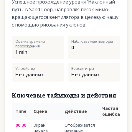
Успешное прохождение уровня 'Наклонный
путь' в Sand Loop, направляя песок мимо
вращающегося вентилятора в целевую чашу
с помощью рисования уклонов.
Оценка времени
Наблюдаемые повторы
прохождения
0
1 min
Устройство
Версия игры
Нет данных
Нет данных
Ключевые таймкоды и действия
Частая
Time
Сцена
Действие
У
ошибка
00:00
Экран
Отображается
10
начала
название