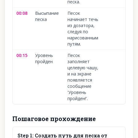
песка.
00:08
Высыпание
Песок
10
песка
начинает течь
из дозатора,
следуя по
нарисованным
путям.
00:15
Уровень
Песок
10
пройден
заполняет
целевую чашу,
и на экране
появляется
сообщение
'Уровень
пройден!'.
Пошаговое прохождение
Step
1
:
Создать путь для песка от