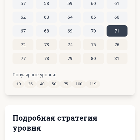
57
58
59
60
61
62
63
64
65
66
67
68
69
70
71
72
73
74
75
76
77
78
79
80
81
82
83
84
85
86
Популярные уровни:
10
26
40
50
75
100
119
87
88
89
90
91
Подробная стратегия
уровня