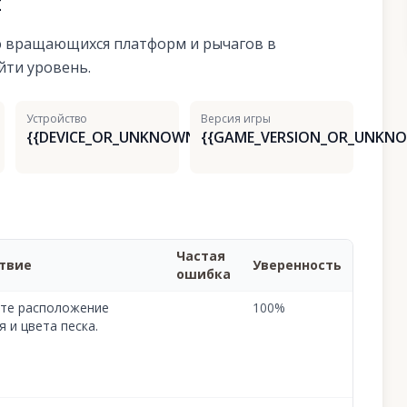
я
ю вращающихся платформ и рычагов в
йти уровень.
Устройство
Версия игры
{{DEVICE_OR_UNKNOWN}}
{{GAME_VERSION_OR_UNKNO
Частая
твие
Уверенность
ошибка
те расположение
100
%
я и цвета песка.