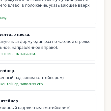
его влево, в положение, указывающее вверх,
алу.
елтого песка.
ную платформу один раз по часовой стрелке
ьное, направленное вправо).
зонтальным каналом.
тейнер.
женный над синим контейнером).
 контейнер, заполняя его.
онтейнер.
оженный над желтым контейнером).