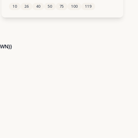
10
26
40
50
75
100
119
108
109
110
111
112
WN}}