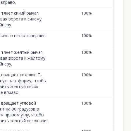
 вправо.
 тянет синий рычаг,
100
%
вая ворота к синему
йнеру.
синего песка завершен.
100
%
 тянет желтый рычаг,
100
%
вая ворота к желтому
йнеру.
 вращает нижнюю Т-
100
%
ную платформу, чтобы
вить желтый песок
е вправо.
 вращает угловой
100
%
нт на 90 градусов в
м правом углу, чтобы
вить желтый песок вниз.