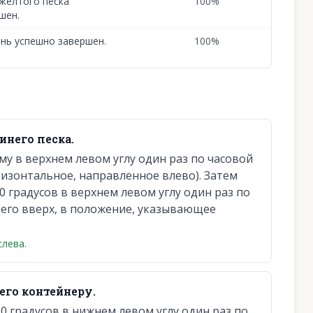
желтого песка
100
%
шен.
нь успешно завершен.
100
%
инего песка.
у в верхнем левом углу один раз по часовой
ризонтальное, направленное влево). Затем
 градусов в верхнем левом углу один раз по
щего вверх, в положение, указывающее
слева.
его контейнеру.
0 градусов в нижнем левом углу один раз по