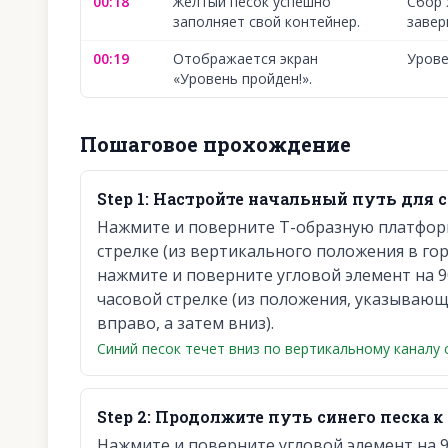
00:18
Желтый песок успешно
Сбор 
заполняет свой контейнер.
завер
00:19
Отображается экран
Урове
«Уровень пройден!».
Пошаговое прохождение
Step
1
:
Настройте начальный путь для с
Нажмите и поверните Т-образную платформ
стрелке (из вертикального положения в го
нажмите и поверните угловой элемент на 90
часовой стрелке (из положения, указываю
вправо, а затем вниз).
Синий песок течет вниз по вертикальному каналу 
Step
2
:
Продолжите путь синего песка к 
Нажмите и поверните угловой элемент на 9