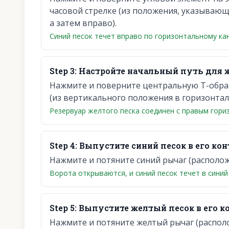
часовой стрелке (из положения, указывающ
а затем вправо).
Синий песок течет вправо по горизонтальному кан
Step
3
:
Настройте начальный путь для ж
Нажмите и поверните центральную Т-образ
(из вертикального положения в горизонтал
Резервуар желтого песка соединен с правым гори
Step
4
:
Выпустите синий песок в его кон
Нажмите и потяните синий рычаг (располо
Ворота открываются, и синий песок течет в синий
Step
5
:
Выпустите желтый песок в его к
Нажмите и потяните желтый рычаг (распол