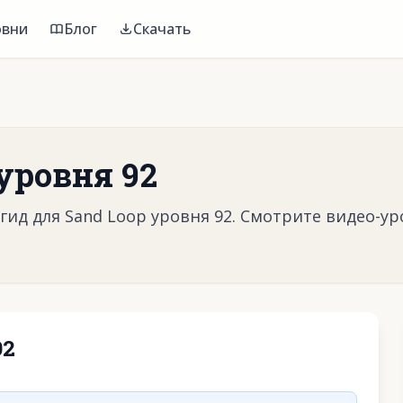
овни
Блог
Скачать
уровня 92
ид для Sand Loop уровня 92. Смотрите видео-ур
92
воспроизвести видео