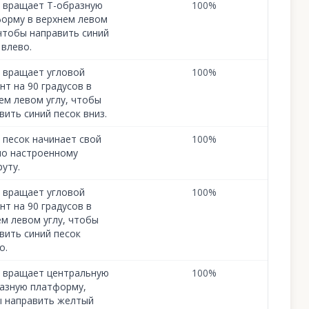
 вращает Т-образную
100
%
орму в верхнем левом
 чтобы направить синий
 влево.
 вращает угловой
100
%
нт на 90 градусов в
ем левом углу, чтобы
вить синий песок вниз.
 песок начинает свой
100
%
по настроенному
уту.
 вращает угловой
100
%
нт на 90 градусов в
м левом углу, чтобы
вить синий песок
о.
 вращает центральную
100
%
азную платформу,
 направить желтый