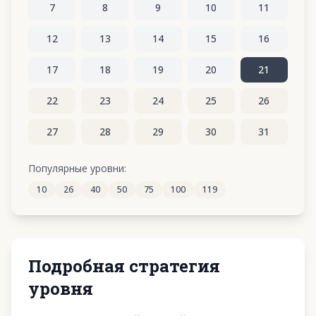
7
8
9
10
11
12
13
14
15
16
17
18
19
20
21
22
23
24
25
26
27
28
29
30
31
32
33
34
35
36
Популярные уровни:
10
26
40
50
75
100
119
37
38
39
40
41
Подробная стратегия
уровня