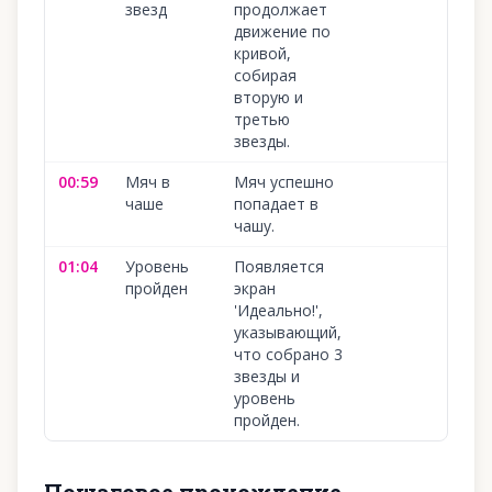
звезд
продолжает
движение по
кривой,
собирая
вторую и
третью
звезды.
00:59
Мяч в
Мяч успешно
10
чаше
попадает в
чашу.
01:04
Уровень
Появляется
10
пройден
экран
'Идеально!',
указывающий,
что собрано 3
звезды и
уровень
пройден.