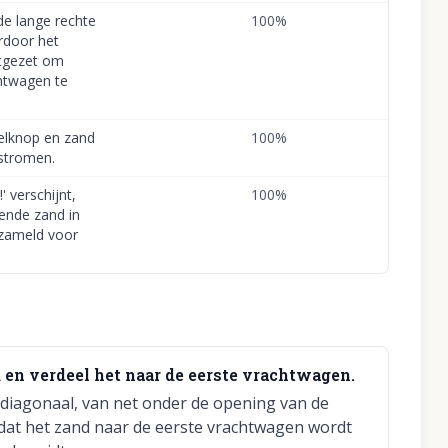
de lange rechte
100
%
rdoor het
rtgezet om
htwagen te
eelknop en zand
100
%
 stromen.
' verschijnt,
100
%
ende zand in
rzameld voor
.
d en verdeel het naar de eerste vrachtwagen.
e diagonaal, van net onder de opening van de
dat het zand naar de eerste vrachtwagen wordt