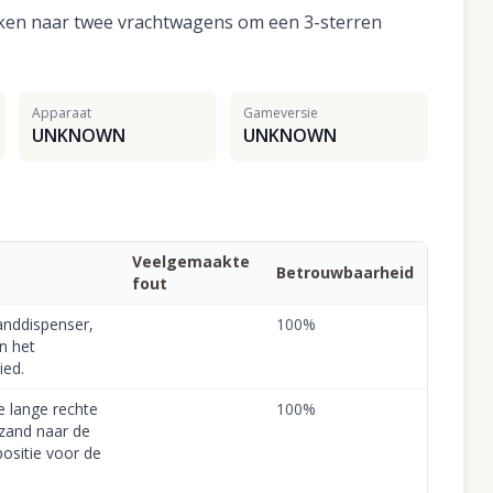
lken naar twee vrachtwagens om een 3-sterren
Apparaat
Gameversie
UNKNOWN
UNKNOWN
Veelgemaakte
Betrouwbaarheid
fout
anddispenser,
100
%
n het
ied.
e lange rechte
100
%
 zand naar de
positie voor de