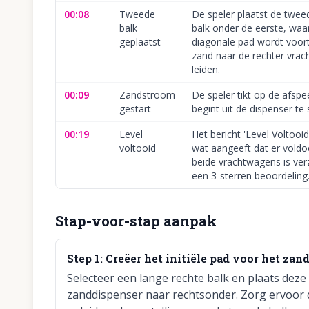
00:08
Tweede
De speler plaatst de twee
balk
balk onder de eerste, waa
geplaatst
diagonale pad wordt voo
zand naar de rechter vrac
leiden.
00:09
Zandstroom
De speler tikt op de afsp
gestart
begint uit de dispenser te
00:19
Level
Het bericht 'Level Voltooid!
voltooid
wat aangeeft dat er voldo
beide vrachtwagens is ve
een 3-sterren beoordeling
Stap-voor-stap aanpak
Step
1
:
Creëer het initiële pad voor het zan
Selecteer een lange rechte balk en plaats dez
zanddispenser naar rechtsonder. Zorg ervoor 