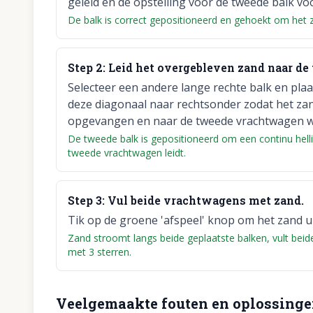
geleid en de opstelling voor de tweede balk vo
De balk is correct gepositioneerd en gehoekt om het 
Step
2
:
Leid het overgebleven zand naar d
Selecteer een andere lange rechte balk en plaa
deze diagonaal naar rechtsonder zodat het zan
opgevangen en naar de tweede vrachtwagen wo
De tweede balk is gepositioneerd om een continu hel
tweede vrachtwagen leidt.
Step
3
:
Vul beide vrachtwagens met zand.
Tik op de groene 'afspeel' knop om het zand uit
Zand stroomt langs beide geplaatste balken, vult beid
met 3 sterren.
Veelgemaakte fouten en oplossing