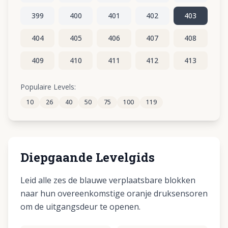
399
400
401
402
403
404
405
406
407
408
409
410
411
412
413
414
415
416
417
418
Populaire Levels:
10
26
40
50
75
100
119
419
420
421
422
423
Diepgaande Levelgids
Leid alle zes de blauwe verplaatsbare blokken
naar hun overeenkomstige oranje druksensoren
om de uitgangsdeur te openen.