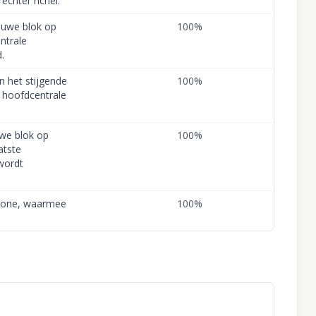
echter richel.
auwe blok op
100
%
ntrale
.
n het stijgende
100
%
t hoofdcentrale
uwe blok op
100
%
atste
 wordt
-zone, waarmee
100
%