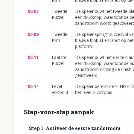
Klim
blauwe blok af en landt op de r
00:07
Tweede
De speler duwt het tweede bl
Puzzel
een drukknop, waardoor de ce
zandstroom wordt geactiveerd
00:09
Tweede
De speler springt succesvol va
Klim
blauwe blok af en landt op he
platform.
00:11
Laatste
De speler duwt het derde bla
Puzzel
een drukknop, waardoor de la
zandstroom richting de finish
geactiveerd.
00:14
Level
De speler bereikt de 'FINISH'
Voltooid
het level is voltooid.
Stap-voor-stap aanpak
Step
1
:
Activeer de eerste zandstroom.