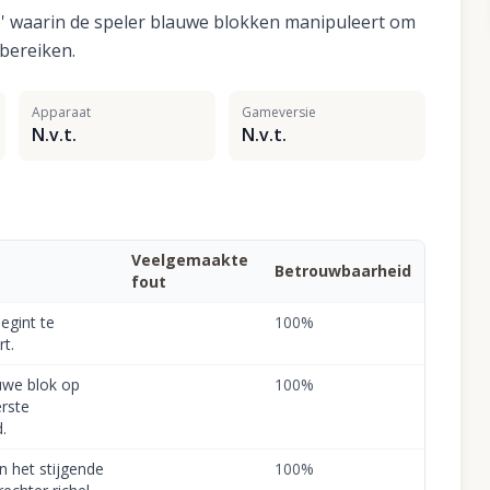
' waarin de speler blauwe blokken manipuleert om
bereiken.
Apparaat
Gameversie
N.v.t.
N.v.t.
Veelgemaakte
Betrouwbaarheid
fout
egint te
100
%
t.
uwe blok op
100
%
rste
.
n het stijgende
100
%