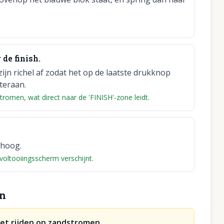
de finish.
jn richel af zodat het op de laatste drukknop
teraan.
romen, wat direct naar de 'FINISH'-zone leidt.
mhoog.
voltooiingsscherm verschijnt.
en
 het rijden op zandstromen.