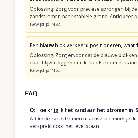
Oplossing
:
Zorg voor precieze sprongen bij d
zandstromen naar stabiele grond. Anticipeer o
Bewijstijd
:
N.v.t.
Een blauw blok verkeerd positioneren, waar
Oplossing
:
Zorg ervoor dat de blauwe blokke
daar blijven liggen om de zandstroom in stand
Bewijstijd
:
N.v.t.
FAQ
Q:
Hoe krijg ik het zand aan het stromen in '
A:
Om de zandstromen te activeren, moet je d
verspreid door het level staan.