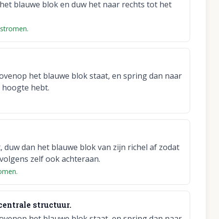
et blauwe blok en duw het naar rechts tot het
 stromen.
bovenop het blauwe blok staat, en spring dan naar
e hoogte hebt.
, duw dan het blauwe blok van zijn richel af zodat
volgens zelf ook achteraan.
romen.
entrale structuur.
bovenop het blauwe blok staat, en spring dan naar