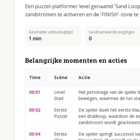
Een puzzel-platformer level genaamd 'Sand Loop
zandstromen te activeren en de 'FINISH'-zone te 
Geschatte voltooiingstijd
Geobserveerde pogingen
1 min
0
Belangrijke momenten en acties
Time
Scène
Actie
00:01
Level
Het personage van de speler b
Start
bewegen, waarmee de run star
00:02
Eerste
De speler duwt het eerste bla
Puzzel
een drukknop, waardoor de ee
zandstroom wordt geactiveerd
00:04
Eerste
De speler springt succesvol va