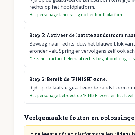
rechts op het hoofdplatform.
Het personage landt veilig op het hoofdplatform.
Step
5
:
Activeer de laatste zandstroom naar 
Beweeg naar rechts, duw het blauwe blok van zi
eronder valt. Spring er vervolgens zelf ook ach
De zandstructuur helemaal rechts begint omhoog te st
Step
6
:
Bereik de 'FINISH'-zone.
Rijd op de laatste geactiveerde zandstroom o
Het personage betreedt de 'FINISH'-zone en het level-
Veelgemaakte fouten en oplossing
In de leegte of van platforms vallen tijdens