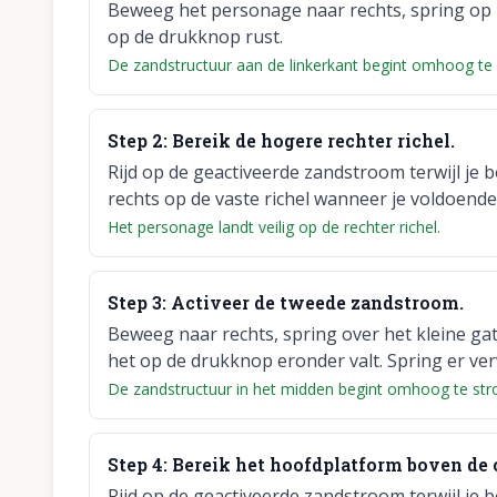
Beweeg het personage naar rechts, spring op h
op de drukknop rust.
De zandstructuur aan de linkerkant begint omhoog te
Step
2
:
Bereik de hogere rechter richel.
Rijd op de geactiveerde zandstroom terwijl je 
rechts op de vaste richel wanneer je voldoend
Het personage landt veilig op de rechter richel.
Step
3
:
Activeer de tweede zandstroom.
Beweeg naar rechts, spring over het kleine gat
het op de drukknop eronder valt. Spring er ver
De zandstructuur in het midden begint omhoog te st
Step
4
:
Bereik het hoofdplatform boven de c
Rijd op de geactiveerde zandstroom terwijl je 