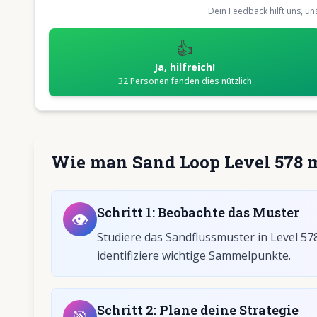
Dein Feedback hilft uns, u
👍
Ja, hilfreich!
32
Personen fanden dies nützlich
Wie man Sand Loop Level 578 m
Schritt
1
:
Beobachte das Muster
👁️
Studiere das Sandflussmuster in Level 57
identifiziere wichtige Sammelpunkte.
Schritt
2
:
Plane deine Strategie
🎯