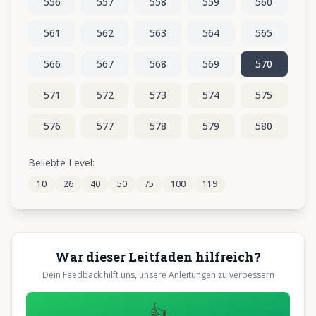
556
557
558
559
560
561
562
563
564
565
566
567
568
569
570
571
572
573
574
575
576
577
578
579
580
581
582
583
584
585
Beliebte Level:
10
26
40
50
75
100
119
586
587
588
589
590
War dieser Leitfaden hilfreich?
Dein Feedback hilft uns, unsere Anleitungen zu verbessern
👍