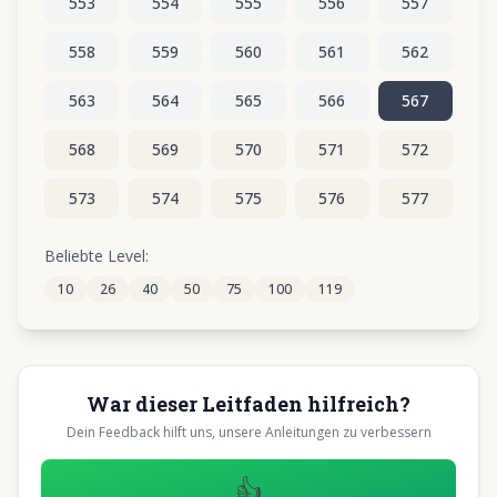
553
554
555
556
557
558
559
560
561
562
563
564
565
566
567
568
569
570
571
572
573
574
575
576
577
578
579
580
581
582
Beliebte Level:
10
26
40
50
75
100
119
583
584
585
586
587
War dieser Leitfaden hilfreich?
Dein Feedback hilft uns, unsere Anleitungen zu verbessern
👍