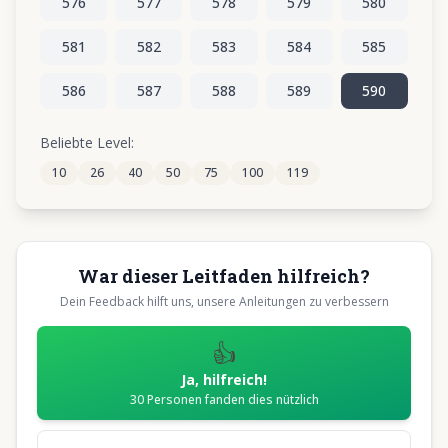
576
577
578
579
580
581
582
583
584
585
586
587
588
589
590
Beliebte Level:
10
26
40
50
75
100
119
War dieser Leitfaden hilfreich?
Dein Feedback hilft uns, unsere Anleitungen zu verbessern
👍
Ja, hilfreich!
30
Personen fanden dies nützlich