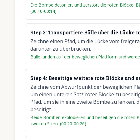
Die Bombe detoniert und zerstört die roten Blöcke. Bä
(00:10-00:14)
Step
3
:
Transportiere Bälle über die Lücke 
Zeichne einen Pfad, um die Lücke vom freiger
darunter zu überbrücken.
Bälle landen auf der beweglichen Plattform und werden
Step
4
:
Beseitige weitere rote Blöcke und 
Zeichne vom Abwurfpunkt der beweglichen Plat
um einen unteren Satz roter Blöcke zu beseiti
Pfad, um sie in eine zweite Bombe zu lenken, 
beseitigt.
Beide Bomben explodieren und beseitigen die roten B
zweiten Stern. (00:20-00:26)