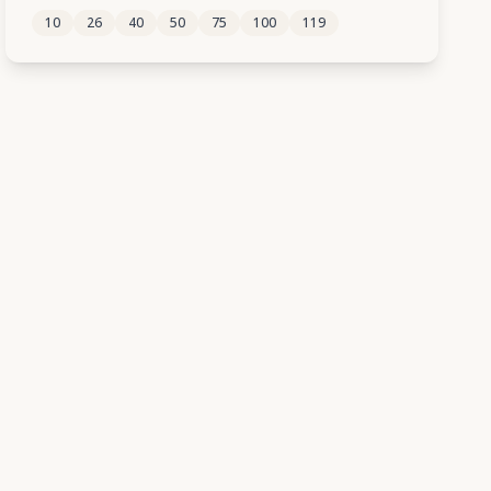
10
26
40
50
75
100
119
247
248
249
250
251