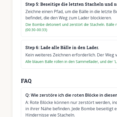
Step
5
:
Beseitige die letzten Stacheln und 
Zeichne einen Pfad, um die Bälle in die letzte 
befindet, die den Weg zum Lader blockieren.
Die Bombe detoniert und zerstört die Stacheln. Bälle 
(00:30-00:33)
Step
6
:
Lade alle Bälle in den Lader.
Kein weiteres Zeichnen erforderlich. Der Weg v
Alle blauen Bälle rollen in den Sammellader, und der 'L
FAQ
Q:
Wie zerstöre ich die roten Blöcke in diese
A:
Rote Blöcke können nur zerstört werden, ind
in ihrer Nähe befinden. Jede Bombe beseitigt 
Hindernisse wie Stacheln.