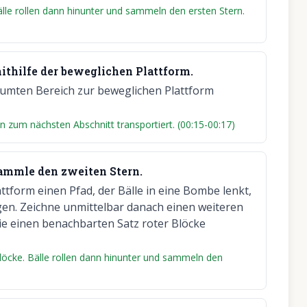
lle rollen dann hinunter und sammeln den ersten Stern.
mithilfe der beweglichen Plattform.
äumten Bereich zur beweglichen Plattform
 zum nächsten Abschnitt transportiert. (00:15-00:17)
sammle den zweiten Stern.
tform einen Pfad, der Bälle in eine Bombe lenkt,
gen. Zeichne unmittelbar danach einen weiteren
die einen benachbarten Satz roter Blöcke
löcke. Bälle rollen dann hinunter und sammeln den