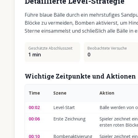
Detaillierte Level-Strategie
Führe blaue Bälle durch ein mehrstufiges Sandpu
Blöcke zu vermeiden, Bomben aktivierst, um Hinde
Sterne einsammelst und schließlich alle Bälle in
Geschätzte Abschlusszeit
Beobachtete Versuche
1 min
0
Wichtige Zeitpunkte und Aktionen
Time
Szene
Aktion
00:02
Level-Start
Bälle werden von 
00:06
Erste Zeichnung
Spieler zeichnet ei
ersten roten Blöck
00:10
Bombenaktivierung
Spieler zeichnet ei