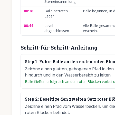
Sterneinsammlung
00:38
Bälle betreten
Bälle beginnen, in
Lader
00:44
Level
Alle Bälle gesammel
abgeschlossen
erscheint
Schritt-für-Schritt-Anleitung
Step
1
:
Führe Bälle an den ersten roten Blö
Zeichne einen glatten, gebogenen Pfad in den 
hindurch und in den Wasserbereich zu leiten.
Bälle fließen erfolgreich an den roten Blöcken vorbei 
Step
2
:
Beseitige den zweiten Satz roter B
Zeichne einen Pfad vom Wasserbecken, um die B
roten Blöcken befindet.