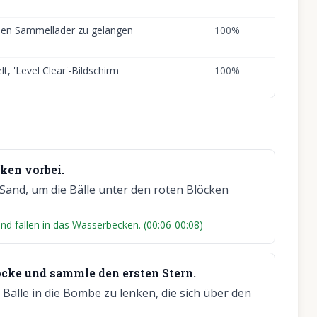
 den Sammellader zu gelangen
100
%
t, 'Level Clear'-Bildschirm
100
%
cken vorbei.
Sand, um die Bälle unter den roten Blöcken
und fallen in das Wasserbecken. (00:06-00:08)
löcke und sammle den ersten Stern.
älle in die Bombe zu lenken, die sich über den