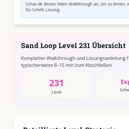
Schau dir diesen Video-Walkthrough an, um zu lernen, w
für-Schritt-Lösung.
Sand Loop Level 231 Übersicht
Kompletter Walkthrough und Lösungsanleitung für
typischerweise 8–15 min zum Abschließen.
231
Ex
Schw
Level