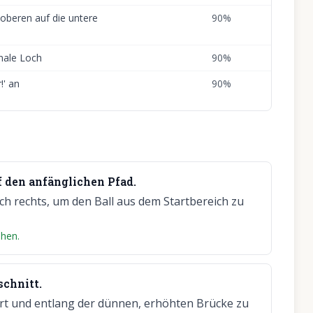
r oberen auf die untere
90
%
inale Loch
90
%
!' an
90
%
 den anfänglichen Pfad.
ch rechts, um den Ball aus dem Startbereich zu
hen.
chnitt.
iert und entlang der dünnen, erhöhten Brücke zu