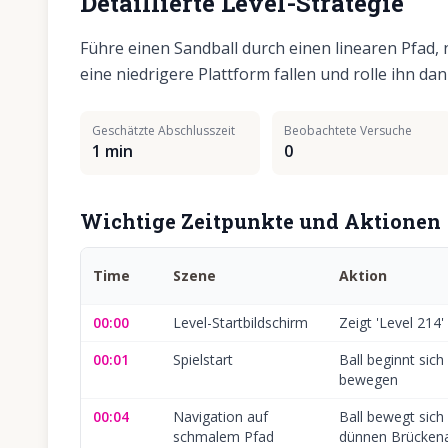
Detaillierte Level-Strategie
Führe einen Sandball durch einen linearen Pfad, 
eine niedrigere Plattform fallen und rolle ihn da
Geschätzte Abschlusszeit
Beobachtete Versuche
1 min
0
Wichtige Zeitpunkte und Aktionen
Time
Szene
Aktion
00:00
Level-Startbildschirm
Zeigt 'Level 214'
00:01
Spielstart
Ball beginnt sic
bewegen
00:04
Navigation auf
Ball bewegt sich 
schmalem Pfad
dünnen Brückena