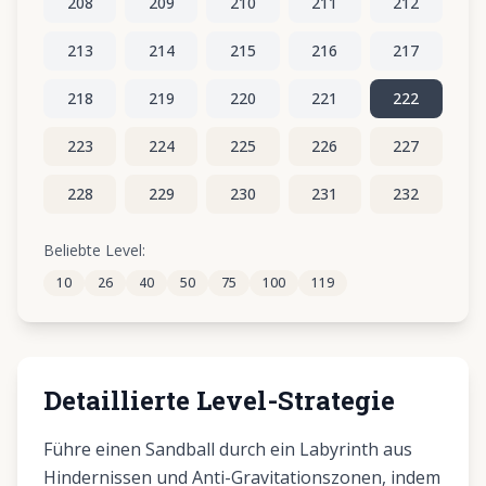
208
209
210
211
212
213
214
215
216
217
218
219
220
221
222
223
224
225
226
227
228
229
230
231
232
233
234
235
236
237
Beliebte Level:
10
26
40
50
75
100
119
238
239
240
241
242
Detaillierte Level-Strategie
Führe einen Sandball durch ein Labyrinth aus
Hindernissen und Anti-Gravitationszonen, indem