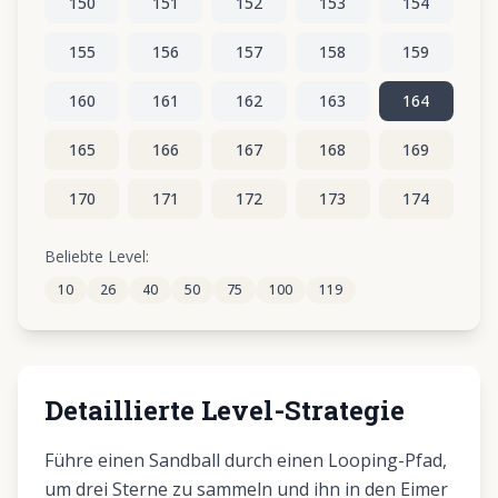
150
151
152
153
154
155
156
157
158
159
160
161
162
163
164
165
166
167
168
169
170
171
172
173
174
175
176
177
178
179
Beliebte Level:
10
26
40
50
75
100
119
180
181
182
183
184
Detaillierte Level-Strategie
Führe einen Sandball durch einen Looping-Pfad,
um drei Sterne zu sammeln und ihn in den Eimer