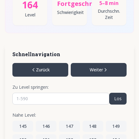
164
Fortgeschritten
5–8 min
Durchschn.
Schwierigkeit
Level
Zeit
Schnellnavigation
Zurück
Weiter
Zu Level springen:
Los
Nahe Level:
145
146
147
148
149