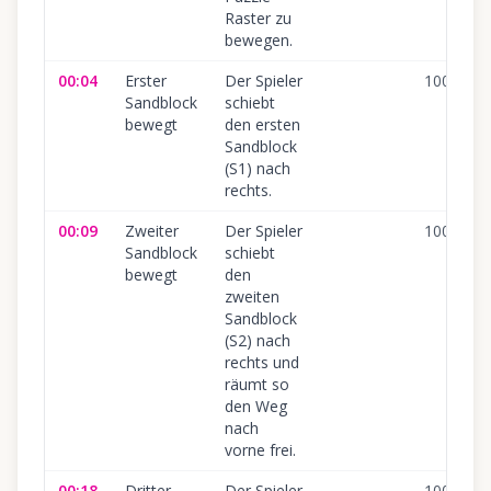
Raster zu
bewegen.
00:04
Erster
Der Spieler
100
%
Sandblock
schiebt
bewegt
den ersten
Sandblock
(S1) nach
rechts.
00:09
Zweiter
Der Spieler
100
%
Sandblock
schiebt
bewegt
den
zweiten
Sandblock
(S2) nach
rechts und
räumt so
den Weg
nach
vorne frei.
00:18
Dritter
Der Spieler
100
%