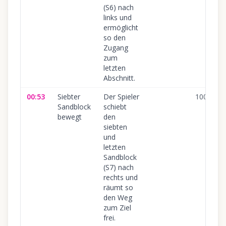
(S6) nach
links und
ermöglicht
so den
Zugang
zum
letzten
Abschnitt.
00:53
Siebter
Der Spieler
100
%
Sandblock
schiebt
bewegt
den
siebten
und
letzten
Sandblock
(S7) nach
rechts und
räumt so
den Weg
zum Ziel
frei.