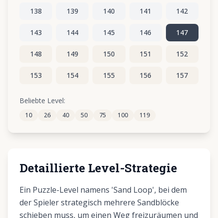
138
139
140
141
142
143
144
145
146
147
148
149
150
151
152
153
154
155
156
157
158
159
160
161
162
Beliebte Level:
10
26
40
50
75
100
119
163
164
165
166
167
Detaillierte Level-Strategie
Ein Puzzle-Level namens 'Sand Loop', bei dem
der Spieler strategisch mehrere Sandblöcke
schieben muss, um einen Weg freizuräumen und