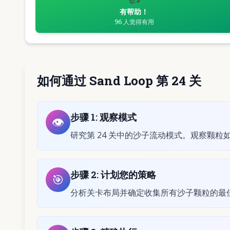
有帮助！
96
人觉得有用
如何通过 Sand Loop 第 24 关
步骤
1
:
观察模式
👁️
研究第 24 关中的沙子流动模式。观察颗
步骤
2
:
计划您的策略
🎯
分析关卡布局并确定收集所有沙子颗粒的最