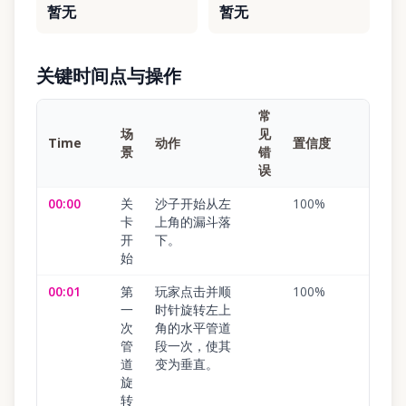
暂无
暂无
关键时间点与操作
常
场
见
Time
动作
置信度
景
错
误
00:00
关
沙子开始从左
100
%
卡
上角的漏斗落
开
下。
始
00:01
第
玩家点击并顺
100
%
一
时针旋转左上
次
角的水平管道
管
段一次，使其
道
变为垂直。
旋
转