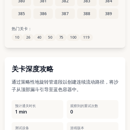
380
381
382
383
384
385
386
387
388
389
390
391
392
393
394
热门关卡：
10
26
40
50
75
100
119
395
396
397
398
399
关卡深度攻略
通过策略性地旋转管道段以创建连续流动路径，将沙
子从顶部漏斗引导至蓝色容器中。
预计通关时长
观察到的重试次数
1 min
0
测试设备
游戏版本