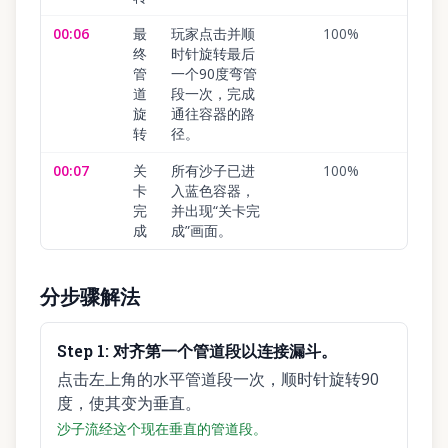
00:06
最
玩家点击并顺
100
%
终
时针旋转最后
管
一个90度弯管
道
段一次，完成
旋
通往容器的路
转
径。
00:07
关
所有沙子已进
100
%
卡
入蓝色容器，
完
并出现“关卡完
成
成”画面。
分步骤解法
Step
1
:
对齐第一个管道段以连接漏斗。
点击左上角的水平管道段一次，顺时针旋转90
度，使其变为垂直。
沙子流经这个现在垂直的管道段。