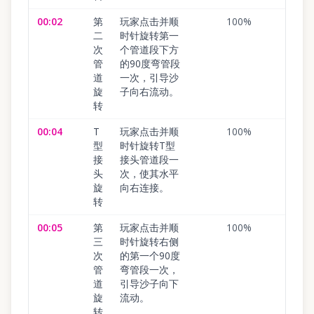
00:02
第
玩家点击并顺
100
%
二
时针旋转第一
次
个管道段下方
管
的90度弯管段
道
一次，引导沙
旋
子向右流动。
转
00:04
T
玩家点击并顺
100
%
型
时针旋转T型
接
接头管道段一
头
次，使其水平
旋
向右连接。
转
00:05
第
玩家点击并顺
100
%
三
时针旋转右侧
次
的第一个90度
管
弯管段一次，
道
引导沙子向下
旋
流动。
转