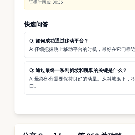
证据时间点
:
00:36
快速问答
Q:
如何成功通过移动平台？
A:
仔细把握跳上移动平台的时机，最好在它们靠
Q:
通过最终一系列斜坡和跳跃的关键是什么？
A:
最终部分需要保持良好的动量。从斜坡滚下，
口。