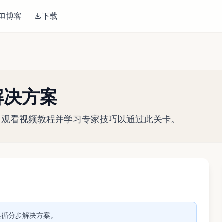
博客
下载
 关解决方案
略指南。观看视频教程并学习专家技巧以通过此关卡。
播放视频
关。遵循分步解决方案。