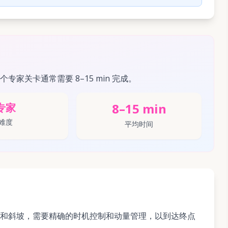
这个专家关卡通常需要 8–15 min 完成。
8–15 min
专家
难度
平均时间
和斜坡，需要精确的时机控制和动量管理，以到达终点