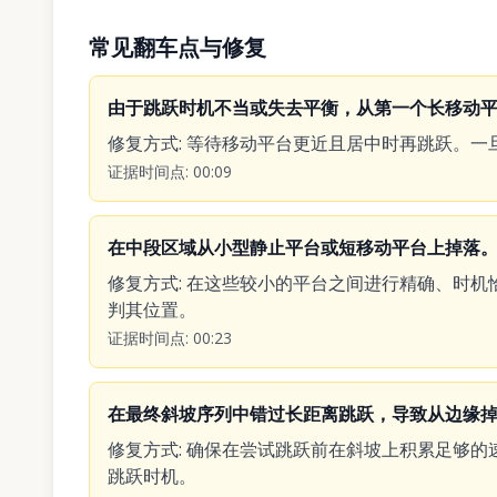
常见翻车点与修复
由于跳跃时机不当或失去平衡，从第一个长移动
修复方式
:
等待移动平台更近且居中时再跳跃。一
证据时间点
:
00:09
在中段区域从小型静止平台或短移动平台上掉落
修复方式
:
在这些较小的平台之间进行精确、时机
判其位置。
证据时间点
:
00:23
在最终斜坡序列中错过长距离跳跃，导致从边缘
修复方式
:
确保在尝试跳跃前在斜坡上积累足够的
跳跃时机。