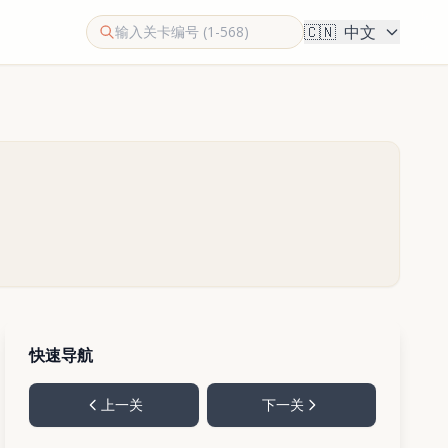
🇨🇳
中文
快速导航
上一关
下一关