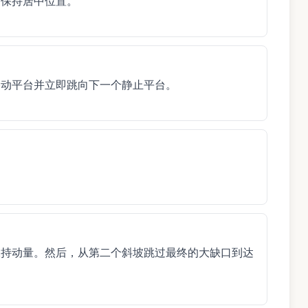
时保持居中位置。
移动平台并立即跳向下一个静止平台。
。
。
保持动量。然后，从第二个斜坡跳过最终的大缺口到达