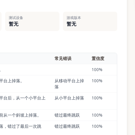
测试设备
游戏版本
暂无
暂无
常见错误
置信度
。
100
%
平台上掉落。
从移动平台上掉
100
%
落
平台后，从一个小平台上
从小平台上掉落
100
%
前从一个斜坡上掉落。
错过最终跳跃
100
%
落，错过了最后一次跳
错过最终跳跃
100
%