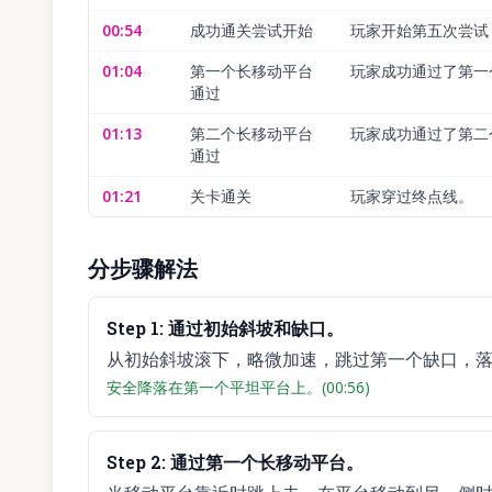
00:54
成功通关尝试开始
玩家开始第五次尝试
01:04
第一个长移动平台
玩家成功通过了第一
通过
01:13
第二个长移动平台
玩家成功通过了第二
通过
01:21
关卡通关
玩家穿过终点线。
分步骤解法
Step
1
:
通过初始斜坡和缺口。
从初始斜坡滚下，略微加速，跳过第一个缺口，
安全降落在第一个平坦平台上。(00:56)
Step
2
:
通过第一个长移动平台。