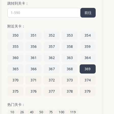
跳转到关卡：
前往
附近关卡：
350
351
352
353
354
355
356
357
358
359
360
361
362
363
364
365
366
367
368
369
370
371
372
373
374
375
376
377
378
379
380
381
382
383
384
热门关卡：
10
26
40
50
75
100
119
385
386
387
388
389