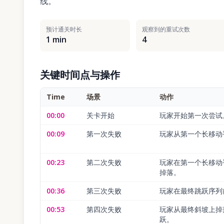
线。
预计通关时长
观察到的重试次数
1 min
4
关键时间点与操作
Time
场景
动作
00:00
关卡开始
玩家开始第一次尝试
00:09
第一次失败
玩家从第一个长移动
00:23
第二次失败
玩家在第一个长移动
掉落。
00:36
第三次失败
玩家在最终跳跃序列
00:53
第四次失败
玩家从最终斜坡上掉
跃。