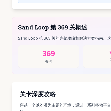
Sand Loop 第 369 关概述
Sand Loop 第 369 关的完整攻略和解决方案指南。
369
关卡
关卡深度攻略
穿越一个以沙漠为主题的环境，通过一系列移动平台