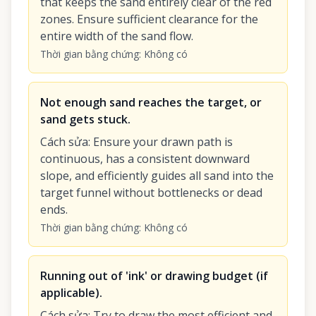
that keeps the sand entirely clear of the red
zones. Ensure sufficient clearance for the
entire width of the sand flow.
Thời gian bằng chứng
:
Không có
Not enough sand reaches the target, or
sand gets stuck.
Cách sửa
:
Ensure your drawn path is
continuous, has a consistent downward
slope, and efficiently guides all sand into the
target funnel without bottlenecks or dead
ends.
Thời gian bằng chứng
:
Không có
Running out of 'ink' or drawing budget (if
applicable).
Cách sửa
:
Try to draw the most efficient and