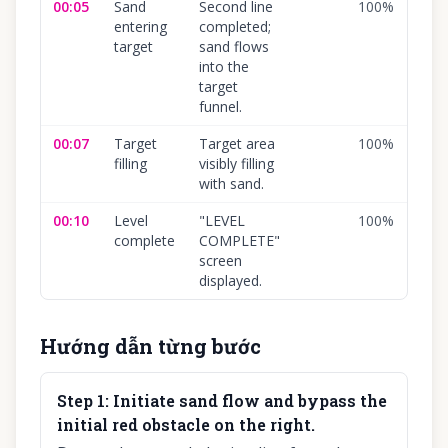
00:05
Sand
Second line
100
%
entering
completed;
target
sand flows
into the
target
funnel.
00:07
Target
Target area
100
%
filling
visibly filling
with sand.
00:10
Level
"LEVEL
100
%
complete
COMPLETE"
screen
displayed.
Hướng dẫn từng bước
Step
1
:
Initiate sand flow and bypass the
initial red obstacle on the right.