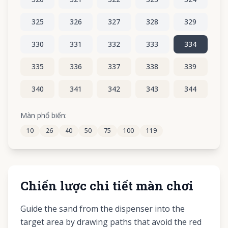
325
326
327
328
329
330
331
332
333
334
335
336
337
338
339
340
341
342
343
344
345
346
347
348
349
Màn phổ biến:
10
26
40
50
75
100
119
350
351
352
353
354
Chiến lược chi tiết màn chơi
Guide the sand from the dispenser into the
target area by drawing paths that avoid the red