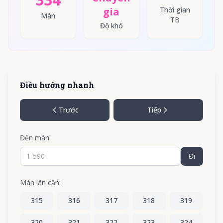
gia
Thời gian
Màn
TB
Độ khó
Điều hướng nhanh
Trước
Tiếp
Đến màn:
Đi
Màn lân cận:
315
316
317
318
319
320
321
322
323
324