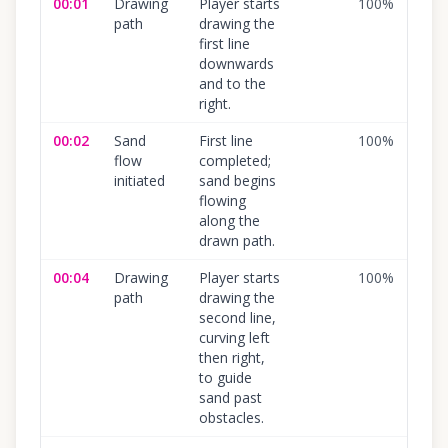
00:01
Drawing
Player starts
100
%
path
drawing the
first line
downwards
and to the
right.
00:02
Sand
First line
100
%
flow
completed;
initiated
sand begins
flowing
along the
drawn path.
00:04
Drawing
Player starts
100
%
path
drawing the
second line,
curving left
then right,
to guide
sand past
obstacles.