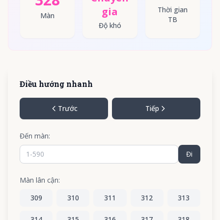
gia
Thời gian
Màn
TB
Độ khó
Điều hướng nhanh
Trước
Tiếp
Đến màn:
Đi
Màn lân cận:
309
310
311
312
313
314
315
316
317
318