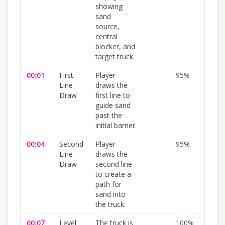
showing
sand
source,
central
blocker, and
target truck.
00:01
First
Player
95
%
Line
draws the
Draw
first line to
guide sand
past the
initial barrier.
00:04
Second
Player
95
%
Line
draws the
Draw
second line
to create a
path for
sand into
the truck.
00:07
Level
The truck is
100
%