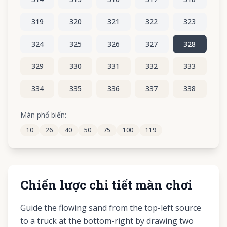
319
320
321
322
323
324
325
326
327
328
329
330
331
332
333
334
335
336
337
338
339
340
341
342
343
Màn phổ biến:
10
26
40
50
75
100
119
344
345
346
347
348
Chiến lược chi tiết màn chơi
Guide the flowing sand from the top-left source
to a truck at the bottom-right by drawing two