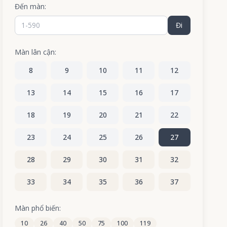
Đến màn:
Đi
Màn lân cận:
8
9
10
11
12
13
14
15
16
17
18
19
20
21
22
23
24
25
26
27
28
29
30
31
32
33
34
35
36
37
38
39
40
41
42
Màn phổ biến:
10
26
40
50
75
100
119
43
44
45
46
47