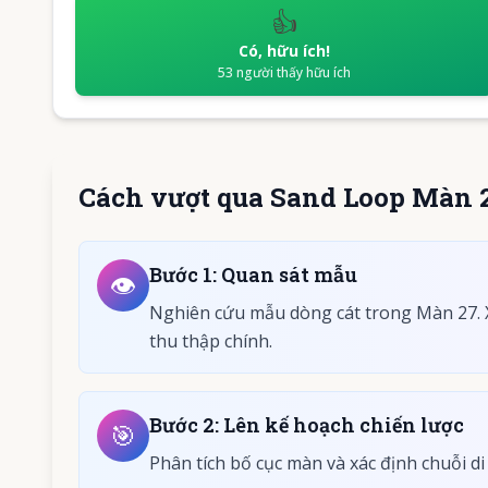
👍
Có, hữu ích!
53
người thấy hữu ích
Cách vượt qua Sand Loop Màn 
Bước
1
:
Quan sát mẫu
👁️
Nghiên cứu mẫu dòng cát trong Màn 27. X
thu thập chính.
Bước
2
:
Lên kế hoạch chiến lược
🎯
Phân tích bố cục màn và xác định chuỗi di 