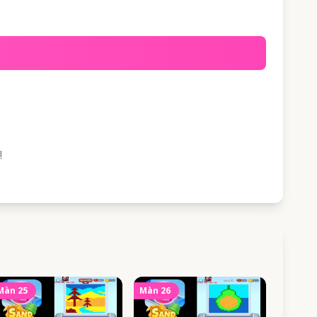
!
Màn
25
Màn
26