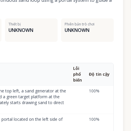
ntinuous sand loop using a portal system to guide a
Thiết bị
Phiên bản trò chơi
UNKNOWN
UNKNOWN
Lỗi
phổ
Độ tin cậy
biến
he top left, a sand generator at the
100
%
and a green target platform at the
tely starts drawing sand to direct
portal located on the left side of
100
%