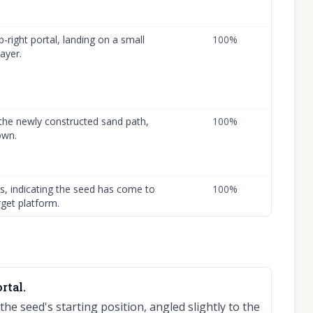
right portal, landing on a small
100
%
ayer.
 the newly constructed sand path,
100
%
own.
, indicating the seed has come to
100
%
get platform.
rtal.
he seed's starting position, angled slightly to the