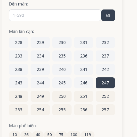
Đến màn:
Đi
Màn lân cận:
228
229
230
231
232
233
234
235
236
237
238
239
240
241
242
243
244
245
246
247
248
249
250
251
252
253
254
255
256
257
258
259
260
261
262
Màn phổ biến:
10
26
40
50
75
100
119
263
264
265
266
267