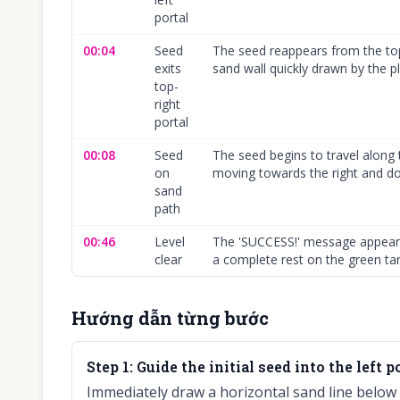
portal
00:04
Seed
The seed reappears from the top-
exits
sand wall quickly drawn by the pl
top-
right
portal
00:08
Seed
The seed begins to travel along
on
moving towards the right and d
sand
path
00:46
Level
The 'SUCCESS!' message appears
clear
a complete rest on the green tar
Hướng dẫn từng bước
Step
1
:
Guide the initial seed into the left po
Immediately draw a horizontal sand line below t