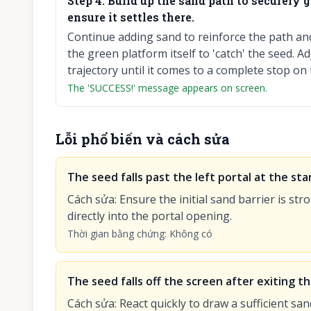
Step
4
:
Build up the sand path to securely 
ensure it settles there.
Continue adding sand to reinforce the path an
the green platform itself to 'catch' the seed. A
trajectory until it comes to a complete stop on
The 'SUCCESS!' message appears on screen.
Lỗi phổ biến và cách sửa
The seed falls past the left portal at the star
Cách sửa
:
Ensure the initial sand barrier is st
directly into the portal opening.
Thời gian bằng chứng
:
Không có
The seed falls off the screen after exiting th
Cách sửa
:
React quickly to draw a sufficient sa