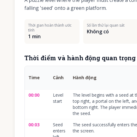
A puzzle level where the player must create a co
falling 'seed' onto a green platform.
Thời gian hoàn thành ước
Số lần thử lại quan sát
tính
Không có
1 min
Thời điểm và hành động quan trọng
Time
Cảnh
Hành động
00:00
Level
The level begins with a seed at t
start
top right, a portal on the left, 
bottom right. The player immedia
the seed.
00:03
Seed
The seed successfully enters the 
enters
the screen.
left