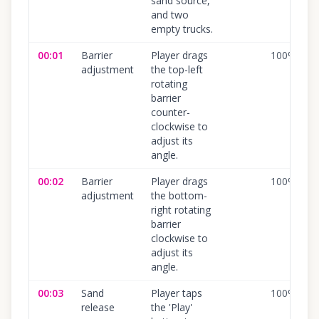
sand source,
and two
empty trucks.
00:01
Barrier
Player drags
100
%
adjustment
the top-left
rotating
barrier
counter-
clockwise to
adjust its
angle.
00:02
Barrier
Player drags
100
%
adjustment
the bottom-
right rotating
barrier
clockwise to
adjust its
angle.
00:03
Sand
Player taps
100
%
release
the 'Play'