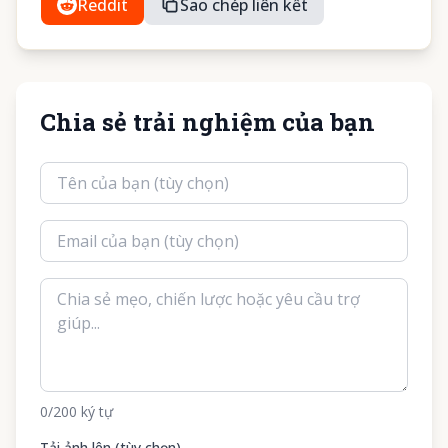
Reddit
Sao chép liên kết
Chia sẻ trải nghiệm của bạn
0
/200
ký tự
Tải ảnh lên (tùy chọn)