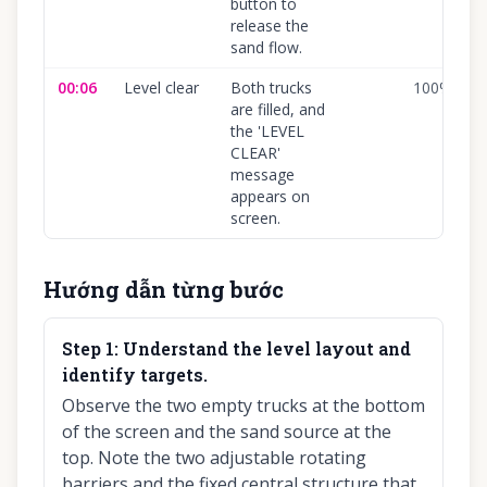
button to
release the
sand flow.
00:06
Level clear
Both trucks
100
%
are filled, and
the 'LEVEL
CLEAR'
message
appears on
screen.
Hướng dẫn từng bước
Step
1
:
Understand the level layout and
identify targets.
Observe the two empty trucks at the bottom
of the screen and the sand source at the
top. Note the two adjustable rotating
barriers and the fixed central structure that