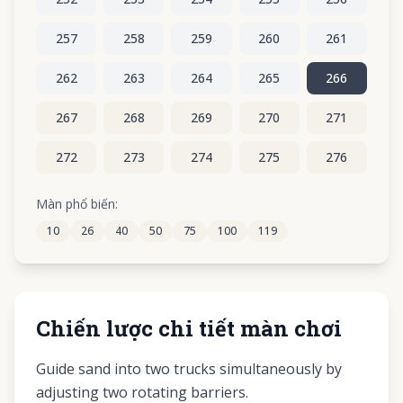
257
258
259
260
261
262
263
264
265
266
267
268
269
270
271
272
273
274
275
276
277
278
279
280
281
Màn phổ biến:
10
26
40
50
75
100
119
282
283
284
285
286
Chiến lược chi tiết màn chơi
Guide sand into two trucks simultaneously by
adjusting two rotating barriers.