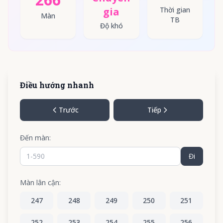
gia
Thời gian
Màn
TB
Độ khó
Điều hướng nhanh
Trước
Tiếp
Đến màn:
Đi
Màn lân cận:
247
248
249
250
251
252
253
254
255
256