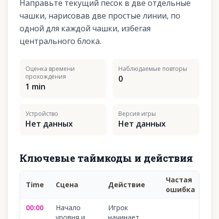
Направьте текущий песок в две отдельные
чашки, нарисовав две простые линии, по
одной для каждой чашки, избегая
центрального блока.
Оценка времени
Наблюдаемые повторы
прохождения
0
1 min
Устройство
Версия игры
Нет данных
Нет данных
Ключевые таймкоды и действия
Частая
Time
Сцена
Действие
Ув
ошибка
00:00
Начало
Игрок
100
уровня и
начинает