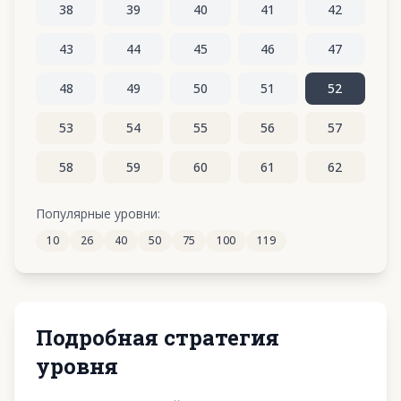
38
39
40
41
42
43
44
45
46
47
48
49
50
51
52
53
54
55
56
57
58
59
60
61
62
63
64
65
66
67
Популярные уровни:
10
26
40
50
75
100
119
68
69
70
71
72
Подробная стратегия
уровня