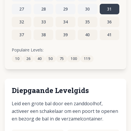
27
28
29
30
31
32
33
34
35
36
37
38
39
40
41
42
43
44
45
46
Populaire Levels:
10
26
40
50
75
100
119
47
48
49
50
51
Diepgaande Levelgids
Leid een grote bal door een zanddoolhof,
activeer een schakelaar om een poort te openen
en bezorg de bal in de verzamelcontainer.