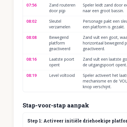
07:56
Zand routeren
Speler leidt zand door 
door pijp
naar een groot bassin.
08:02
Sleutel
Personage pakt een sle
verzamelen
een platform is gezakt.
08:08
Bewegend
Zand vult een goot, wa
platform
horizontaal bewegend p
geactiveerd
geactiveerd.
08:16
Laatste poort
Zand vult een laatste g
opent
de uitgangspoort opent.
08:19
Level voltooid
Speler activeert het laat
mechanisme en de 'VO
knop verschijnt.
Stap-voor-stap aanpak
Step
1
:
Activeer initiële driehoekige platf