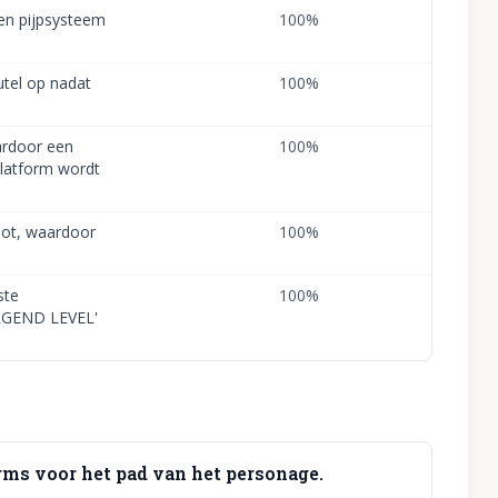
een pijpsysteem
100
%
utel op nadat
100
%
ardoor een
100
%
latform wordt
oot, waardoor
100
%
ste
100
%
LGEND LEVEL'
orms voor het pad van het personage.