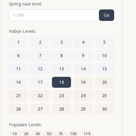
Spring naar level:
Ga
Nabije Levels:
1
2
3
4
5
6
7
8
9
10
11
12
13
14
15
16
17
18
19
20
21
22
23
24
25
26
27
28
29
30
31
32
33
34
35
Populaire Levels:
10
26
40
50
75
100
119
36
37
38