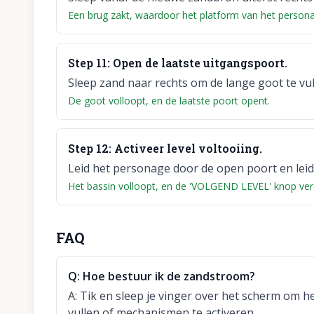
Een brug zakt, waardoor het platform van het person
Step
11
:
Open de laatste uitgangspoort.
Sleep zand naar rechts om de lange goot te vull
De goot volloopt, en de laatste poort opent.
Step
12
:
Activeer level voltooiing.
Leid het personage door de open poort en leid 
Het bassin volloopt, en de 'VOLGEND LEVEL' knop vers
FAQ
Q:
Hoe bestuur ik de zandstroom?
A:
Tik en sleep je vinger over het scherm om he
vullen of mechanismen te activeren.