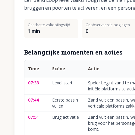
Een Sand Loop level walkthrough die de manipul
bruggen en poorten te activeren, en een persona
Geschatte voltooiingstijd
Geobserveerde pogingen
1 min
0
Belangrijke momenten en acties
Time
Scène
Actie
07:33
Level start
Speler begint zand te 
initiële platforms te acti
07:44
Eerste bassin
Zand vult een bassin, 
vullen
verticale platforms zakk
07:51
Brug activatie
Zand vult een bassin, 
brug voor het persona
komt.