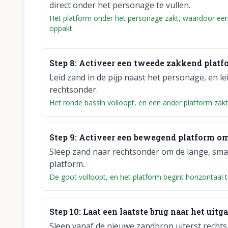
direct onder het personage te vullen.
Het platform onder het personage zakt, waardoor een
oppakt.
Step
8
:
Activeer een tweede zakkend platf
Leid zand in de pijp naast het personage, en l
rechtsonder.
Het ronde bassin volloopt, en een ander platform zakt
Step
9
:
Activeer een bewegend platform om 
Sleep zand naar rechtsonder om de lange, smal
platform.
De goot volloopt, en het platform begint horizontaal
Step
10
:
Laat een laatste brug naar het uit
Sleep vanaf de nieuwe zandbron uiterst rechts 