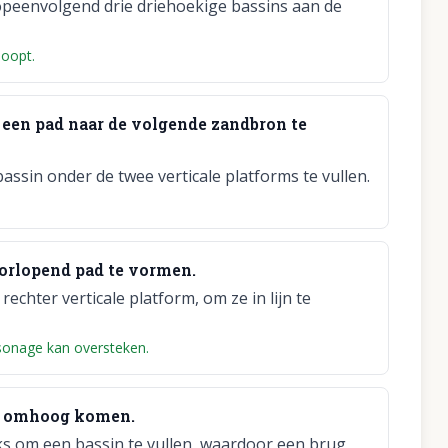
opeenvolgend drie driehoekige bassins aan de
loopt.
 een pad naar de volgende zandbron te
ssin onder de twee verticale platforms te vullen.
oorlopend pad te vormen.
rechter verticale platform, om ze in lijn te
sonage kan oversteken.
nd omhoog komen.
ks om een bassin te vullen, waardoor een brug