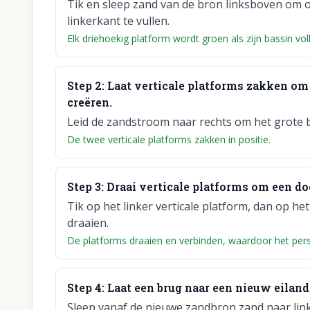
Tik en sleep zand van de bron linksboven om 
linkerkant te vullen.
Elk driehoekig platform wordt groen als zijn bassin vol
Step
2
:
Laat verticale platforms zakken om
creëren.
Leid de zandstroom naar rechts om het grote ba
De twee verticale platforms zakken in positie.
Step
3
:
Draai verticale platforms om een d
Tik op het linker verticale platform, dan op het 
draaien.
De platforms draaien en verbinden, waardoor het per
Step
4
:
Laat een brug naar een nieuw eila
Sleep vanaf de nieuwe zandbron zand naar lin