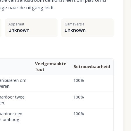
atie van zandstroom demonstreert om platforms,
ge naar de uitgang leidt.
Apparaat
Gameversie
unknown
unknown
Veelgemaakte
Betrouwbaarheid
fout
manipuleren om
100
%
veren.
waardoor twee
100
%
en.
waardoor een
100
%
ge omhoog