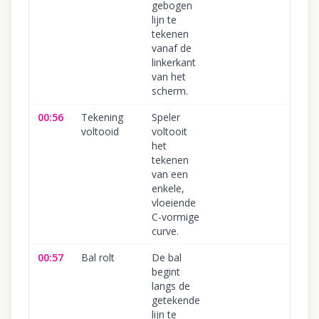
gebogen
lijn te
tekenen
vanaf de
linkerkant
van het
scherm.
00:56
Tekening
Speler
1
voltooid
voltooit
het
tekenen
van een
enkele,
vloeiende
C-vormige
curve.
00:57
Bal rolt
De bal
1
begint
langs de
getekende
lijn te