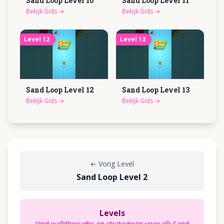
Sand Loop Level
10
Sand Loop Level
11
Bekijk Gids
→
Bekijk Gids
→
Level
12
Level
13
Sand Loop Level
12
Sand Loop Level
13
Bekijk Gids
→
Bekijk Gids
→
←
Vorig Level
Sand Loop Level 2
Levels
Vind walkthroughs en strategieën voor elk Sand