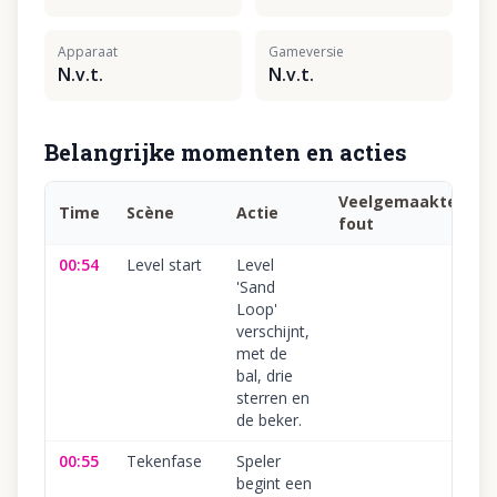
Apparaat
Gameversie
N.v.t.
N.v.t.
Belangrijke momenten en acties
Veelgemaakte
Time
Scène
Actie
B
fout
00:54
Level start
Level
1
'Sand
Loop'
verschijnt,
met de
bal, drie
sterren en
de beker.
00:55
Tekenfase
Speler
1
begint een