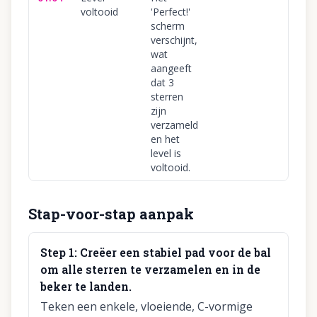
voltooid
'Perfect!'
scherm
verschijnt,
wat
aangeeft
dat 3
sterren
zijn
verzameld
en het
level is
voltooid.
Stap-voor-stap aanpak
Step
1
:
Creëer een stabiel pad voor de bal
om alle sterren te verzamelen en in de
beker te landen.
Teken een enkele, vloeiende, C-vormige