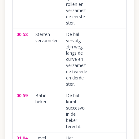
rollen en
verzamelt
de eerste
ster.
00:58
Sterren
De bal
1
verzamelen
vervolgt
zijn weg
langs de
curve en
verzamelt
de tweede
en derde
ster.
00:59
Bal in
De bal
1
beker
komt
succesvol
in de
beker
terecht.
01:04
Level
Het
1