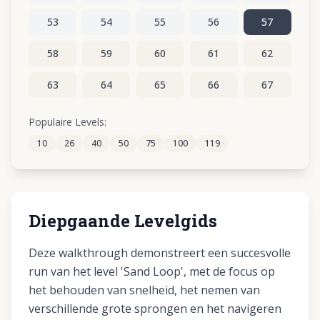
53
54
55
56
57
58
59
60
61
62
63
64
65
66
67
68
69
70
71
72
Populaire Levels:
10
26
40
50
75
100
119
73
74
75
76
77
Diepgaande Levelgids
Deze walkthrough demonstreert een succesvolle
run van het level 'Sand Loop', met de focus op
het behouden van snelheid, het nemen van
verschillende grote sprongen en het navigeren