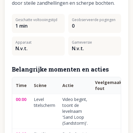
door steile zandhellingen en scherpe bochten.
Geschatte voltooiingstijd
Geobserveerde pogingen
1 min
0
Apparaat
Gameversie
N.v.t.
N.v.t.
Belangrijke momenten en acties
Veelgemaakte
Time
Scène
Actie
fout
00:00
Level
Video begint,
titelscherm
toont de
levelnaam
'Sand Loop
(Sandstorm)'.