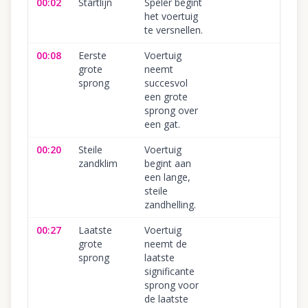
00:02
Startlijn
Speler begint
het voertuig
te versnellen.
00:08
Eerste
Voertuig
grote
neemt
sprong
succesvol
een grote
sprong over
een gat.
00:20
Steile
Voertuig
zandklim
begint aan
een lange,
steile
zandhelling.
00:27
Laatste
Voertuig
grote
neemt de
sprong
laatste
significante
sprong voor
de laatste