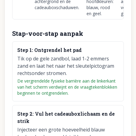
achtergrond en de
hoofdkleuren:
achter
cadeauboxschaduwen.
blauw, rood
volledig
en geel.
gevuld.
Stap-voor-stap aanpak
Step
1
:
Ontgrendel het pad
Tik op de gele zandbol, laad 1-2 emmers
zand en laat het naar het sleutelpictogram
rechtsonder stromen.
De vergrendelde fysieke barrière aan de linkerkant
van het scherm verdwijnt en de vraagtekenblokken
beginnen te ontgrendelen.
Step
2
:
Vul het cadeauboxlichaam en de
strik
Injecteer een grote hoeveelheid blauw