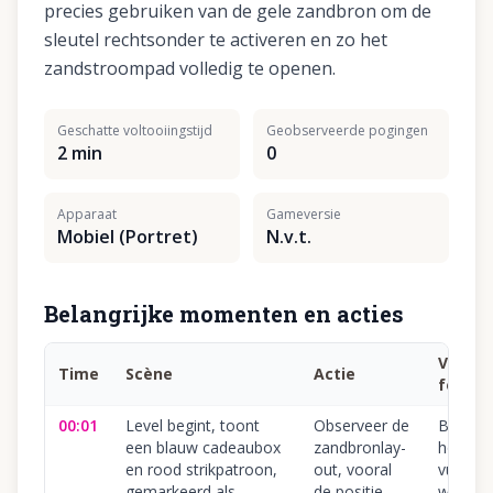
precies gebruiken van de gele zandbron om de
sleutel rechtsonder te activeren en zo het
zandstroompad volledig te openen.
Geschatte voltooiingstijd
Geobserveerde pogingen
2 min
0
Apparaat
Gameversie
Mobiel (Portret)
N.v.t.
Belangrijke momenten en acties
Veelg
Time
Scène
Actie
fout
00:01
Level begint, toont
Observeer de
Blind h
een blauw cadeaubox
zandbronlay-
hoofdg
en rood strikpatroon,
out, vooral
vullen,
gemarkeerd als
de positie
waardo