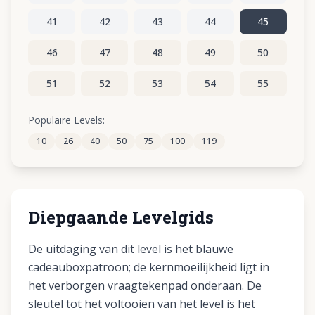
41
42
43
44
45
46
47
48
49
50
51
52
53
54
55
56
57
58
59
60
Populaire Levels:
10
26
40
50
75
100
119
61
62
63
64
65
Diepgaande Levelgids
De uitdaging van dit level is het blauwe
cadeauboxpatroon; de kernmoeilijkheid ligt in
het verborgen vraagtekenpad onderaan. De
sleutel tot het voltooien van het level is het