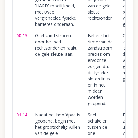
'HARD' moeilijkheid,
van de gele
zich op
met twee
sleutel
boven 
vergrendelde fysieke
rechtsonder.
vergren
barrières onderaan.
gebiede
00:15
Geel zand stroomt
Beheer het
Onvold
door het pad
ritme van de
zandinj
rechtsonder en raakt
zandstroom
leidt er
de gele sleutel aan.
precies om
de sleut
ervoor te
wordt
zorgen dat
geactiv
de fysieke
het pad
sloten links
gesloten
en in het
midden
worden
geopend.
01:14
Nadat het hoofdpad is
Snel
Een spe
geopend, begin met
schakelen
zandbr
het grootschalig vullen
tussen de
uitputt
van de gele
drie
voordat