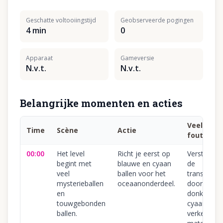
Geschatte voltooiingstijd
Geobserveerde pogingen
4 min
0
Apparaat
Gameversie
N.v.t.
N.v.t.
Belangrijke momenten en acties
Veelgema
Time
Scène
Actie
fout
00:00
Het level
Richt je eerst op
Verstoppin
begint met
blauwe en cyaan
de
veel
ballen voor het
transportb
mysterieballen
oceaanonderdeel.
door
en
donkerbla
touwgebonden
cyaan zan
ballen.
verkeerd t