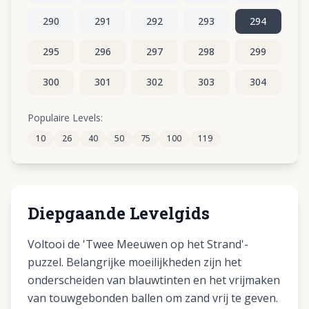
290
291
292
293
294
295
296
297
298
299
300
301
302
303
304
305
306
307
308
309
Populaire Levels:
10
26
40
50
75
100
119
310
311
312
313
314
Diepgaande Levelgids
Voltooi de 'Twee Meeuwen op het Strand'-
puzzel. Belangrijke moeilijkheden zijn het
onderscheiden van blauwtinten en het vrijmaken
van touwgebonden ballen om zand vrij te geven.