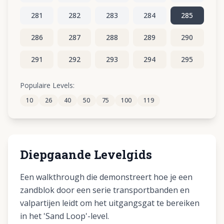
281
282
283
284
285
286
287
288
289
290
291
292
293
294
295
296
297
298
299
300
Populaire Levels:
10
26
40
50
75
100
119
301
302
303
304
305
Diepgaande Levelgids
Een walkthrough die demonstreert hoe je een
zandblok door een serie transportbanden en
valpartijen leidt om het uitgangsgat te bereiken
in het 'Sand Loop'-level.