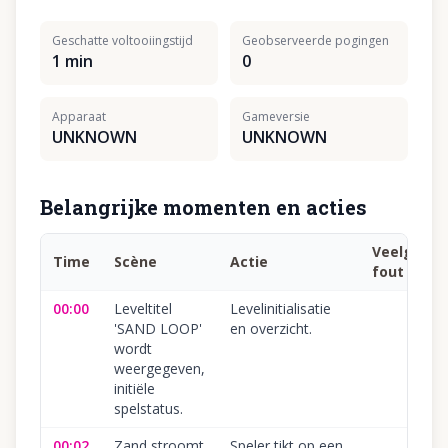
Geschatte voltooiingstijd
Geobserveerde pogingen
1 min
0
Apparaat
Gameversie
UNKNOWN
UNKNOWN
Belangrijke momenten en acties
Veelgema
Time
Scène
Actie
fout
00:00
Leveltitel
Levelinitialisatie
'SAND LOOP'
en overzicht.
wordt
weergegeven,
initiële
spelstatus.
00:02
Zand stroomt
Speler tikt op een