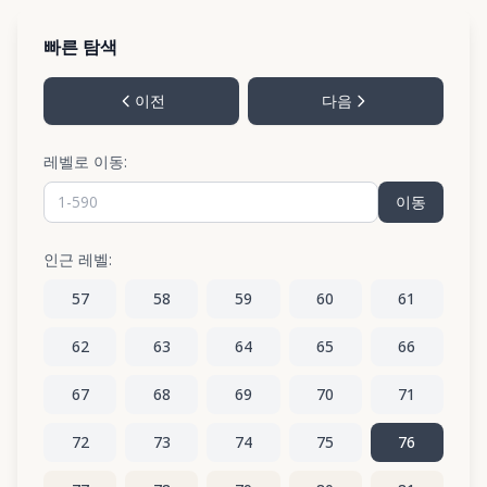
빠른 탐색
이전
다음
레벨로 이동:
이동
인근 레벨:
57
58
59
60
61
62
63
64
65
66
67
68
69
70
71
72
73
74
75
76