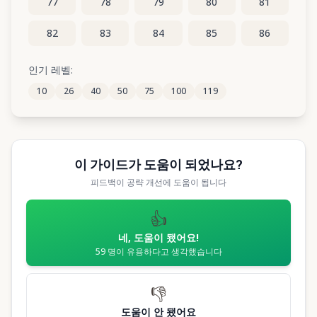
77
78
79
80
81
82
83
84
85
86
87
88
89
90
91
인기 레벨:
10
26
40
50
75
100
119
92
93
94
95
96
이 가이드가 도움이 되었나요?
피드백이 공략 개선에 도움이 됩니다
👍
네, 도움이 됐어요!
59
명이 유용하다고 생각했습니다
👎
도움이 안 됐어요