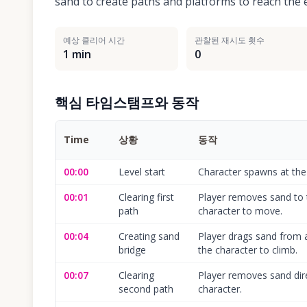
sand to create paths and platforms to reach the e
예상 클리어 시간
관찰된 재시도 횟수
1 min
0
핵심 타임스탬프와 동작
Time
상황
동작
00:00
Level start
Character spawns at the 
00:01
Clearing first
Player removes sand to t
path
character to move.
00:04
Creating sand
Player drags sand from 
bridge
the character to climb.
00:07
Clearing
Player removes sand direc
second path
character.