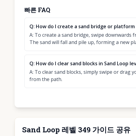
빠른 FAQ
Q:
How do I create a sand bridge or platform 
A:
To create a sand bridge, swipe downwards f
The sand will fall and pile up, forming a new pl
Q:
How do I clear sand blocks in Sand Loop le
A:
To clear sand blocks, simply swipe or drag y
from the path.
Sand Loop 레벨 349 가이드 공유