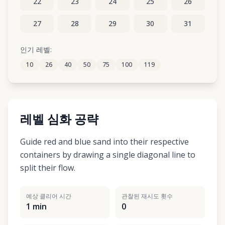
22
23
24
25
26
27
28
29
30
31
32
33
34
35
36
인기 레벨:
10
26
40
50
75
100
119
37
38
39
40
41
레벨 심화 공략
Guide red and blue sand into their respective
containers by drawing a single diagonal line to
split their flow.
예상 클리어 시간
관찰된 재시도 횟수
1 min
0