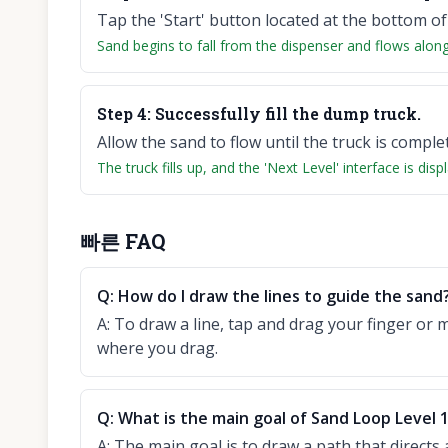
Tap the 'Start' button located at the bottom of
Sand begins to fall from the dispenser and flows along
Step
4
:
Successfully fill the dump truck.
Allow the sand to flow until the truck is complete
The truck fills up, and the 'Next Level' interface is dis
빠른 FAQ
Q:
How do I draw the lines to guide the sand
A:
To draw a line, tap and drag your finger or 
where you drag.
Q:
What is the main goal of Sand Loop Level 
A:
The main goal is to draw a path that directs 