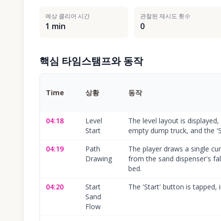
예상 클리어 시간
관찰된 재시도 횟수
1 min
0
핵심 타임스탬프와 동작
Time
상황
동작
04:18
Level
The level layout is displayed
Start
empty dump truck, and the 'S
04:19
Path
The player draws a single cur
Drawing
from the sand dispenser's fal
bed.
04:20
Start
The 'Start' button is tapped, i
Sand
Flow