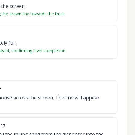
 the screen.
 the drawn line towards the truck.
ly full.
played, confirming level completion.
?
mouse across the screen. The line will appear
11?
all the falling sand from the dispenser into the