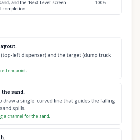
 sand, and the 'Next Level' screen
100
%
l completion.
layout.
 (top-left dispenser) and the target (dump truck
ired endpoint.
r the sand.
draw a single, curved line that guides the falling
sand spills.
ng a channel for the sand.
th.