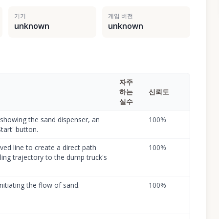
기기
게임 버전
unknown
unknown
자주
하는
신뢰도
실수
, showing the sand dispenser, an
100
%
tart' button.
ved line to create a direct path
100
%
ling trajectory to the dump truck's
nitiating the flow of sand.
100
%