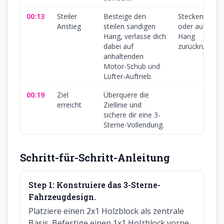
00:13
Steiler
Besteige den
Steckenbleibe
Anstieg
steilen sandigen
oder auf dem
Hang, verlasse dich
Hang
dabei auf
zurückrutsche
anhaltenden
Motor-Schub und
Lüfter-Auftrieb.
00:19
Ziel
Überquere die
erreicht
Ziellinie und
sichere dir eine 3-
Sterne-Vollendung.
Schritt-für-Schritt-Anleitung
Step
1
:
Konstruiere das 3-Sterne-
Fahrzeugdesign.
Platziere einen 2x1 Holzblock als zentrale
Basis. Befestige einen 1x1 Holzblock vorne