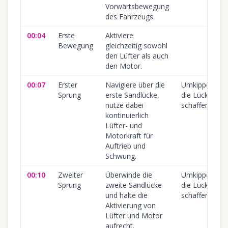
Vorwärtsbewegung
des Fahrzeugs.
00:04
Erste
Aktiviere
Bewegung
gleichzeitig sowohl
den Lüfter als auch
den Motor.
00:07
Erster
Navigiere über die
Umkippen ode
Sprung
erste Sandlücke,
die Lücke nich
nutze dabei
schaffen.
kontinuierlich
Lüfter- und
Motorkraft für
Auftrieb und
Schwung.
00:10
Zweiter
Überwinde die
Umkippen ode
Sprung
zweite Sandlücke
die Lücke nich
und halte die
schaffen.
Aktivierung von
Lüfter und Motor
aufrecht.