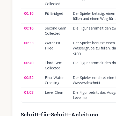
Collected
00:10
Pit Bridged
Der Spieler betätigt eine
füllen und einen Weg für d
00:16
Second Gem
Die Figur sammelt den zwe
Collected
00:33
Water Pit
Der Spieler benutzt eine
Filled
Wassergrube zu füllen, da
kann.
00:40
Third Gem
Die Figur sammelt den drit
Collected
00:52
Final Water
Der Spieler errichtet eine
Crossing
Wasserabschnitt.
01:03
Level Clear
Die Figur betritt das Aus
Level ab.
Schritt-für-Schritt-Anleitung