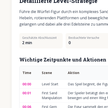
Detaillierte Level-Strategie
Führe die Würfel-Figur durch ein komplexes Sand
Hebeln, rotierenden Plattformen und beweglich
gelangen und dabei alle drei Edelsteine zu samme
Geschätzte Abschlusszeit
Beobachtete Versuche
2 min
0
Wichtige Zeitpunkte und Aktionen
Time
Szene
Aktion
00:00
Level Start
Das Spiel beginnt, die Figu
00:01
First Sand
Der Spieler betätigt den 
Manipulation
bewegen und einen Weg f
00:06
First Gem
Die Figur sammelt den ers