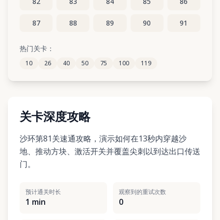
82
83
84
85
86
87
88
89
90
91
92
93
94
95
96
热门关卡：
10
26
40
50
75
100
119
97
98
99
100
101
关卡深度攻略
沙环第81关速通攻略，演示如何在13秒内穿越沙
地、推动方块、激活开关并覆盖尖刺以到达出口传送
门。
预计通关时长
观察到的重试次数
1 min
0