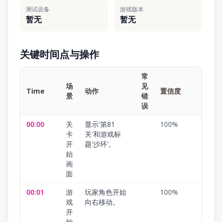
测试设备
游戏版本
暂无
暂无
关键时间点与操作
常
场
见
Time
动作
置信度
景
错
误
00:00
关
显示'第81
100
%
卡
关'和游戏标
开
题'沙环'。
始
画
面
00:01
游
玩家角色开始
100
%
戏
向右移动。
开
始