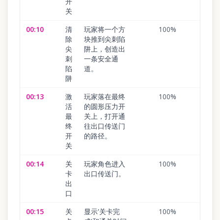
开
关
00:10
清
玩家将一个方
100
%
除
块推到尖刺陷
尖
阱上，创造出
刺
一条安全通
陷
道。
阱
00:13
激
玩家落在最终
100
%
活
的圆形压力开
最
关上，打开通
终
往出口传送门
开
的路径。
关
00:14
关
玩家角色进入
100
%
卡
出口传送门。
出
口
00:15
关
显示'关卡完
100
%