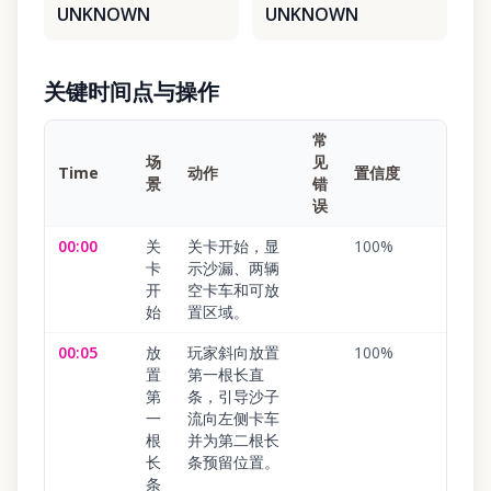
UNKNOWN
UNKNOWN
关键时间点与操作
常
场
见
Time
动作
置信度
景
错
误
00:00
关
关卡开始，显
100
%
卡
示沙漏、两辆
开
空卡车和可放
始
置区域。
00:05
放
玩家斜向放置
100
%
置
第一根长直
第
条，引导沙子
一
流向左侧卡车
根
并为第二根长
长
条预留位置。
条