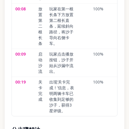
00:08
放
玩家在第一根
100
%
置
长条下方放置
第
第二根长直
二
条，延续斜向
根
路径，将沙子
长
导向右侧卡
条
车。
00:09
启
玩家点击播放
100
%
动
按钮，沙子开
沙
始从沙漏中流
流
出。
00:19
关
出现‘关卡完
100
%
卡
成！’信息，表
完
明两辆卡车已
成
收集到足够的
沙子，获得3
星评级。