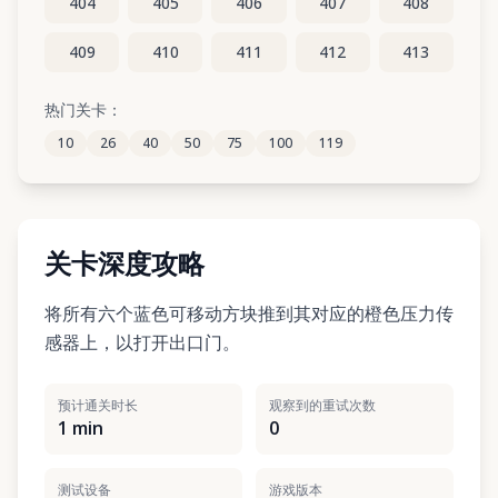
404
405
406
407
408
409
410
411
412
413
414
415
416
417
418
热门关卡：
10
26
40
50
75
100
119
419
420
421
422
423
关卡深度攻略
将所有六个蓝色可移动方块推到其对应的橙色压力传
感器上，以打开出口门。
预计通关时长
观察到的重试次数
1 min
0
测试设备
游戏版本