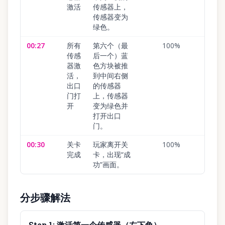
激活
传感器上，
传感器变为
绿色。
00:27
所有
第六个（最
100
%
传感
后一个）蓝
器激
色方块被推
活，
到中间右侧
出口
的传感器
门打
上，传感器
开
变为绿色并
打开出口
门。
00:30
关卡
玩家离开关
100
%
完成
卡，出现“成
功”画面。
分步骤解法
Step
1
:
激活第一个传感器（左下角）。