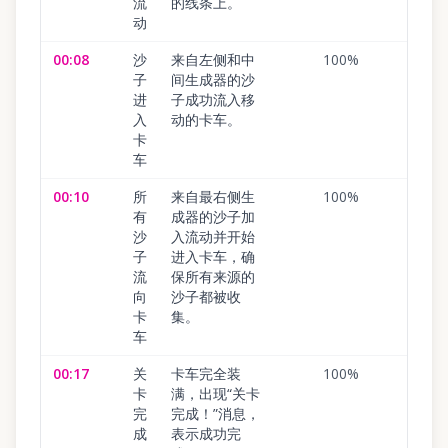
流
的线条上。
动
00:08
沙
来自左侧和中
100
%
子
间生成器的沙
进
子成功流入移
入
动的卡车。
卡
车
00:10
所
来自最右侧生
100
%
有
成器的沙子加
沙
入流动并开始
子
进入卡车，确
流
保所有来源的
向
沙子都被收
卡
集。
车
00:17
关
卡车完全装
100
%
卡
满，出现“关卡
完
完成！”消息，
成
表示成功完