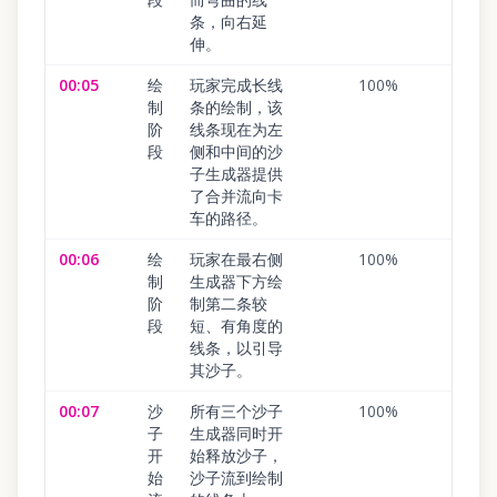
条，向右延
伸。
00:05
绘
玩家完成长线
100
%
制
条的绘制，该
阶
线条现在为左
段
侧和中间的沙
子生成器提供
了合并流向卡
车的路径。
00:06
绘
玩家在最右侧
100
%
制
生成器下方绘
阶
制第二条较
段
短、有角度的
线条，以引导
其沙子。
00:07
沙
所有三个沙子
100
%
子
生成器同时开
开
始释放沙子，
始
沙子流到绘制