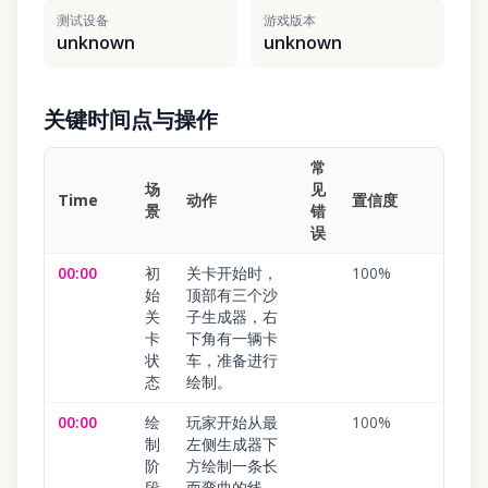
测试设备
游戏版本
unknown
unknown
关键时间点与操作
常
场
见
Time
动作
置信度
景
错
误
00:00
初
关卡开始时，
100
%
始
顶部有三个沙
关
子生成器，右
卡
下角有一辆卡
状
车，准备进行
态
绘制。
00:00
绘
玩家开始从最
100
%
制
左侧生成器下
阶
方绘制一条长
段
而弯曲的线