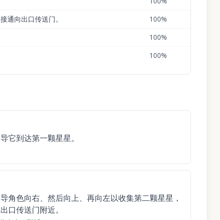
100
%
直接通向出口传送门。
100
%
100
%
100
%
引导它到达第一颗星星。
引导角色向右、然后向上、再向左以收集第二颗星星，
在出口传送门附近。