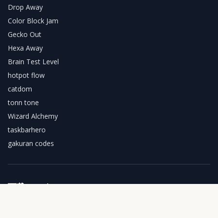
Drop Away
Color Block Jam
Gecko Out
Hexa Away
Brain Test Level
hotpot flow
catdom
tonn tone
Wizard Alchemy
taskbarhero
gakuran codes
下载 Sand Loop
今天就开始您的 Sand Loop 之旅！收集彩色沙子并解锁令人惊叹的
艺术品。