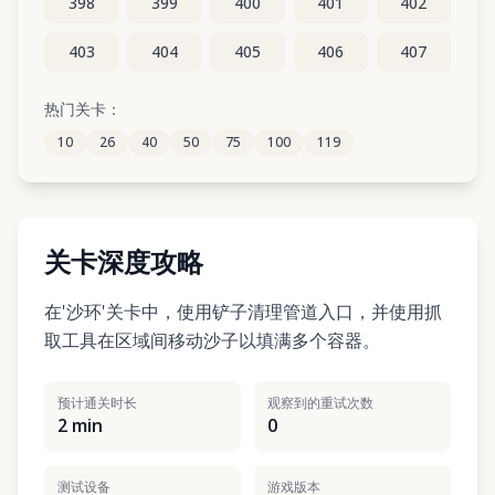
398
399
400
401
402
403
404
405
406
407
408
409
410
411
412
热门关卡：
10
26
40
50
75
100
119
413
414
415
416
417
关卡深度攻略
在'沙环'关卡中，使用铲子清理管道入口，并使用抓
取工具在区域间移动沙子以填满多个容器。
预计通关时长
观察到的重试次数
2 min
0
测试设备
游戏版本