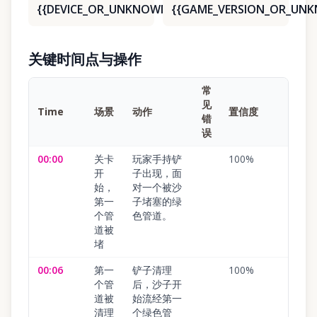
{{DEVICE_OR_UNKNOWN}}
{{GAME_VERSION_OR_UN
关键时间点与操作
常
见
Time
场景
动作
置信度
错
误
00:00
关卡
玩家手持铲
100
%
开
子出现，面
始，
对一个被沙
第一
子堵塞的绿
个管
色管道。
道被
堵
00:06
第一
铲子清理
100
%
个管
后，沙子开
道被
始流经第一
清理
个绿色管