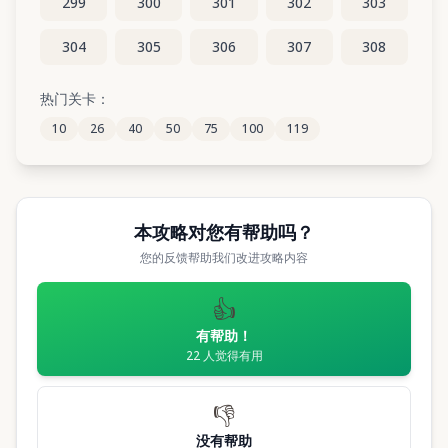
299
300
301
302
303
304
305
306
307
308
309
310
311
312
313
热门关卡：
10
26
40
50
75
100
119
314
315
316
317
318
本攻略对您有帮助吗？
您的反馈帮助我们改进攻略内容
👍
有帮助！
22
人觉得有用
👎
没有帮助