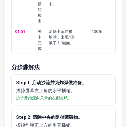
插
中。
销
拔
出
01:51
关
两辆卡车均被
100
%
卡
填满，出现“你
完
赢了！”画面。
成
分步骤解法
Step
1
:
启动沙流并为炸弹做准备。
拔掉屏幕左上角的水平插销。
沙子开始流向关卡的左侧区域。
Step
2
:
清除中央的阻挡障碍物。
拔掉炸弹正上方的垂直插销。