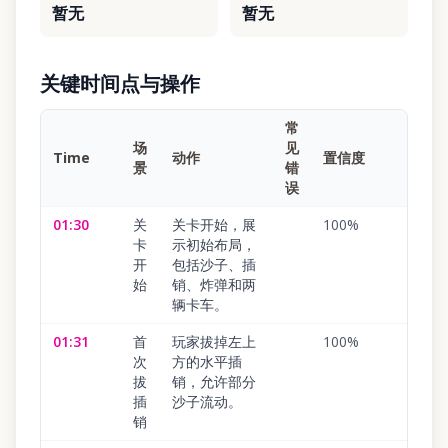
暂无
暂无
关键时间点与操作
常
场
见
Time
动作
置信度
景
错
误
01:30
关
关卡开始，展
100
%
卡
示初始布局，
开
包括沙子、插
始
销、炸弹和两
辆卡车。
01:31
首
玩家拔掉左上
100
%
次
方的水平插
拔
销，允许部分
插
沙子流动。
销