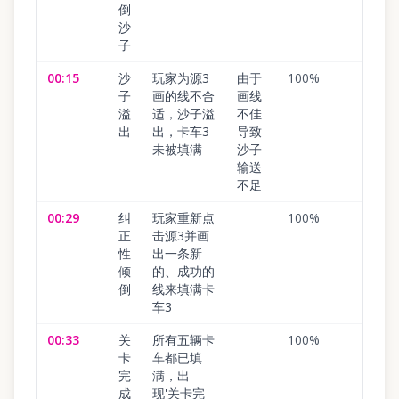
倒
沙
子
00:15
沙
玩家为源3
由于
100
%
子
画的线不合
画线
溢
适，沙子溢
不佳
出
出，卡车3
导致
未被填满
沙子
输送
不足
00:29
纠
玩家重新点
100
%
正
击源3并画
性
出一条新
倾
的、成功的
倒
线来填满卡
车3
00:33
关
所有五辆卡
100
%
卡
车都已填
完
满，出
成
现'关卡完