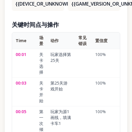
{{DEVICE_OR_UNKNOWN}}
{{GAME_VERSION_OR_UN
关键时间点与操作
场
常见
Time
动作
置信度
景
错误
00:01
关
玩家选择第
100
%
卡
25关
选
择
00:03
关
第25关游
100
%
卡
戏开始
开
始
00:05
第
玩家为源1
100
%
一
画线，填满
次
卡车1
倾