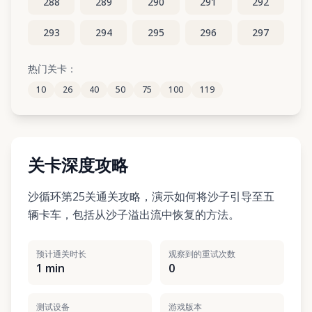
288
289
290
291
292
293
294
295
296
297
298
299
300
301
302
热门关卡：
10
26
40
50
75
100
119
303
304
305
306
307
关卡深度攻略
沙循环第25关通关攻略，演示如何将沙子引导至五
辆卡车，包括从沙子溢出流中恢复的方法。
预计通关时长
观察到的重试次数
1 min
0
测试设备
游戏版本