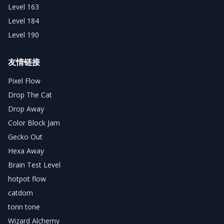
Level 163
Level 184
Level 190
友情链接
Pixel Flow
Drop The Cat
Drop Away
Color Block Jam
Gecko Out
Hexa Away
Brain Test Level
hotpot flow
catdom
tonn tone
Wizard Alchemy