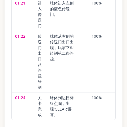
01:21
进
球体进入左侧
100
%
入
的蓝色传送
传
门。
送
门
01:22
传
球体从右侧的
100
%
送
传送门出口出
门
现，玩家立即
出
绘制第二条路
口
径。
及
路
径
绘
制
01:24
关
球体到达目标
100
%
卡
终点圈，出
完
现'CLEAR'屏
成
幕。