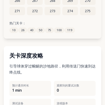
266
267
268
269
270
271
272
273
274
275
276
277
278
279
280
热门关卡：
10
26
40
50
75
100
119
281
282
283
284
285
关卡深度攻略
引导球体穿过蜿蜒的沙地路径，利用传送门快速到达
终点线。
预计通关时长
观察到的重试次数
1 min
0
测试设备
游戏版本