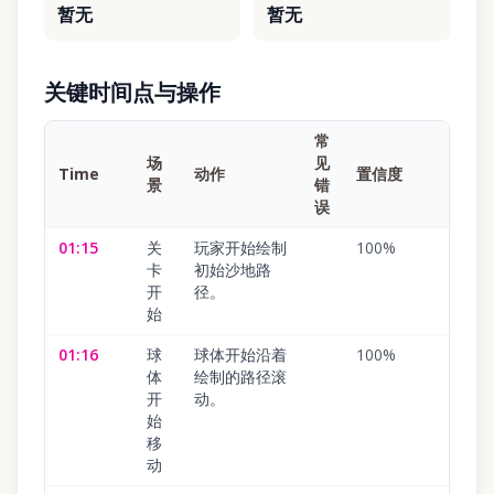
暂无
暂无
关键时间点与操作
常
场
见
Time
动作
置信度
景
错
误
01:15
关
玩家开始绘制
100
%
卡
初始沙地路
开
径。
始
01:16
球
球体开始沿着
100
%
体
绘制的路径滚
开
动。
始
移
动