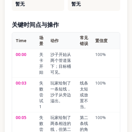
暂无
暂无
关键时间点与操作
场
常见
Time
动作
置信度
景
错误
00:00
关
沙子开始从
100
%
卡
两个管道落
开
下；目标桶
始
可见。
00:03
失
玩家绘制了
线条
100
%
败
一条短线，
太短
尝
沙子从旁边
或放
试
溢出。
置不
1
当。
00:05
失
玩家绘制了
第二
100
%
败
两条相连的
条线
尝
线，但第二
的角