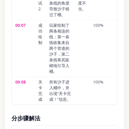
试
条线的角度
度不
2
导致沙子错
当。
过了桶。
00:07
成
玩家绘制了
100
%
功
两条相连的
绘
线；第一条
制
线收集来自
两个管道的
沙子，第二
条线将其陡
峭地引导入
桶。
00:08
关
所有沙子进
100
%
卡
入桶中，并
完
出现“关卡完
成
成！”信息。
分步骤解法